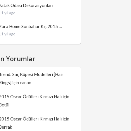
Yatak Odası Dekorasyonları
11 yıl ago
Zara Home Sonbahar Kış 2015 …
11 yıl ago
on Yorumlar
Trend: Saç Küpesi Modelleri [Hair
Rings]
için
canan
2015 Oscar Ödülleri Kırmızı Halı
için
Betül
2015 Oscar Ödülleri Kırmızı Halı
için
Berrak