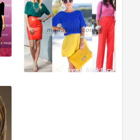
Bahar
16/12/2010
Trendler
24/03/201
Burberry
Winter
Storms
Koleksiyonu
14/11/2011