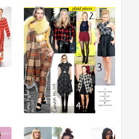
2011′in
Ekose
Trendleri
Trendi
02/01/2011
14/11/201
Yeni
Sokakla
Trendler
2012