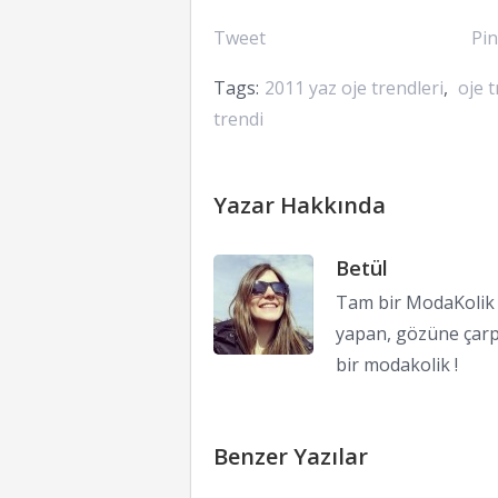
Tweet
Pin
Tags:
2011 yaz oje trendleri
,
oje t
trendi
Yazar Hakkında
Betül
Tam bir ModaKolik !
yapan, gözüne çarp
bir modakolik !
Benzer Yazılar