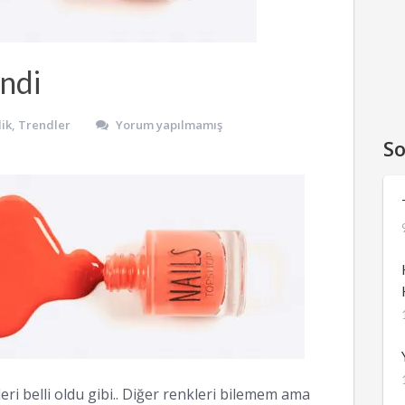
ndi
ik
,
Trendler
Yorum yapılmamış
So
ri belli oldu gibi.. Diğer renkleri bilemem ama