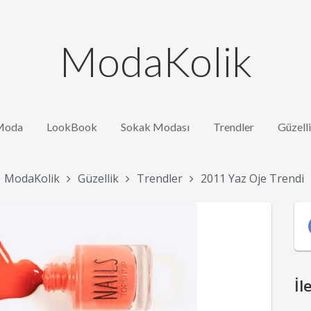
ModaKolik
Moda
LookBook
Sokak Modası
Trendler
Güzell
ModaKolik
Güzellik
Trendler
2011 Yaz Oje Trendi
İl