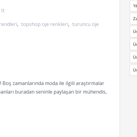
Yı
 It
Z
rendleri
,
topshop oje renkleri
,
turuncu oje
Ün
Ün
Ün
Ün
 Boş zamanlarında moda ile ilgili araştırmalar
anları buradan seninle paylaşan bir mühendis,