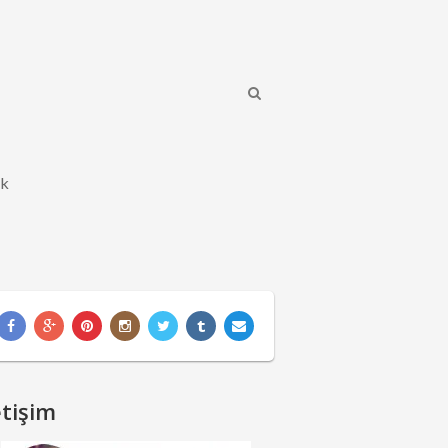
ik
etişim