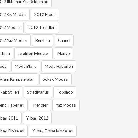
12 Ilkbahar Yaz Reklamları
012 Kış Modası
2012 Moda
012 Modası
2012 Trendleri
012 Yaz Modası
Bershka
Chanel
shion
Leighton Meester
Mango
oda
Moda Blogu
Moda Haberleri
eklam Kampanyaları
Sokak Modası
kak Stilleri
Stradivarius
Topshop
end Haberleri
Trendler
Yaz Modası
lbaşı 2011
Yılbaşı 2012
lbaşı Elbiseleri
Yılbaşı Elbise Modelleri