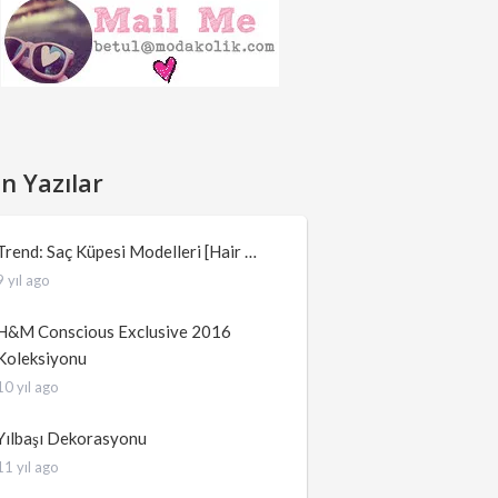
n Yazılar
Trend: Saç Küpesi Modelleri [Hair …
9 yıl ago
H&M Conscious Exclusive 2016
Koleksiyonu
10 yıl ago
Yılbaşı Dekorasyonu
11 yıl ago