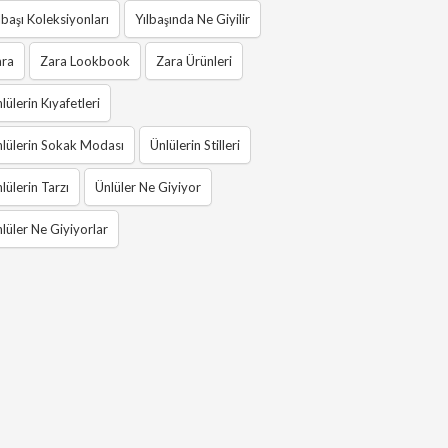
lbaşı Koleksiyonları
Yılbaşında Ne Giyilir
ara
Zara Lookbook
Zara Ürünleri
lülerin Kıyafetleri
lülerin Sokak Modası
Ünlülerin Stilleri
lülerin Tarzı
Ünlüler Ne Giyiyor
lüler Ne Giyiyorlar