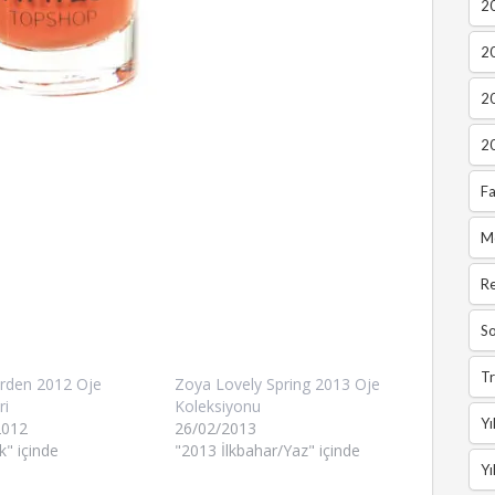
20
2
2
2
Fa
M
R
So
Tr
erden 2012 Oje
Zoya Lovely Spring 2013 Oje
ri
Koleksiyonu
Yı
2012
26/02/2013
k" içinde
"2013 İlkbahar/Yaz" içinde
Yı