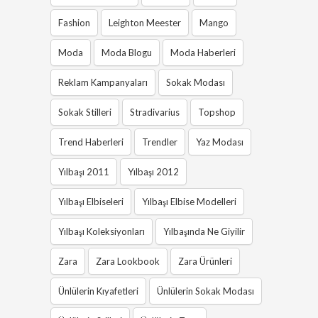
Fashion
Leighton Meester
Mango
Moda
Moda Blogu
Moda Haberleri
Reklam Kampanyaları
Sokak Modası
Sokak Stilleri
Stradivarius
Topshop
Trend Haberleri
Trendler
Yaz Modası
Yılbaşı 2011
Yılbaşı 2012
Yılbaşı Elbiseleri
Yılbaşı Elbise Modelleri
Yılbaşı Koleksiyonları
Yılbaşında Ne Giyilir
Zara
Zara Lookbook
Zara Ürünleri
Ünlülerin Kıyafetleri
Ünlülerin Sokak Modası