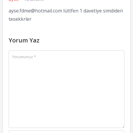
ayse.fdme@hotmail.com
lüttfen 1 davetiye simdiden
tesekkrler
Yorum Yaz