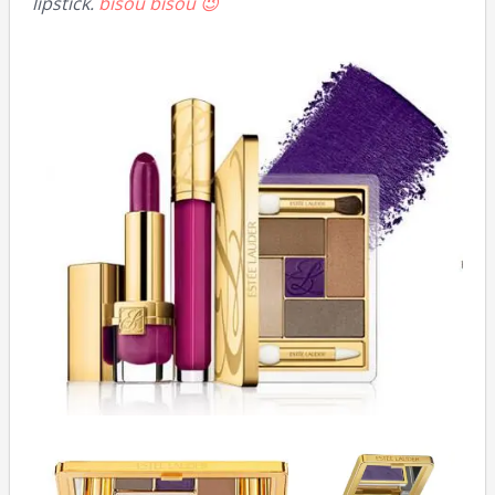
lipstick.
bisou bisou 😉