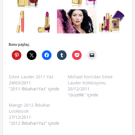
Bunu paylaş:
Estee Lauder 2011 Yaz
Michael Kors’dan Estee
24/03/2011
Lauder Koleksiyonu
"2011 İlkbahar/Yaz" içinde
20/12/2011
"Güzellik" içinde
Mango 2012 İlkbahar
Lookbook
27/12/2011
"2012 İlkbahar/Yaz" içinde