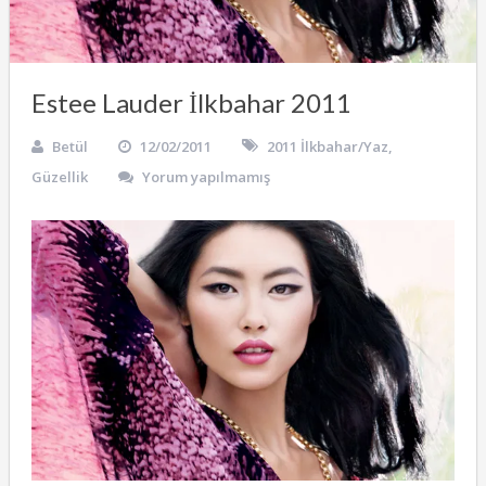
Estee Lauder İlkbahar 2011
Betül
12/02/2011
2011 İlkbahar/Yaz
,
Güzellik
Yorum yapılmamış