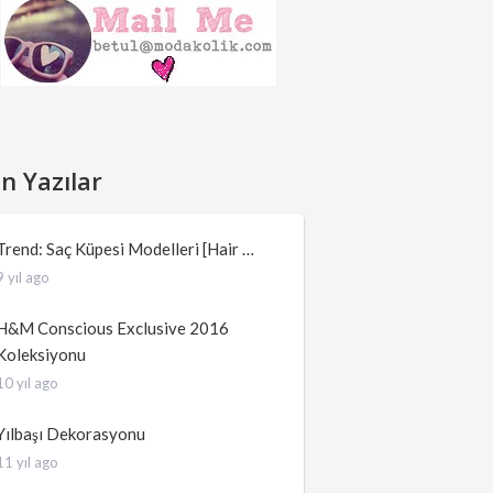
n Yazılar
Trend: Saç Küpesi Modelleri [Hair …
9 yıl ago
H&M Conscious Exclusive 2016
Koleksiyonu
10 yıl ago
Yılbaşı Dekorasyonu
11 yıl ago