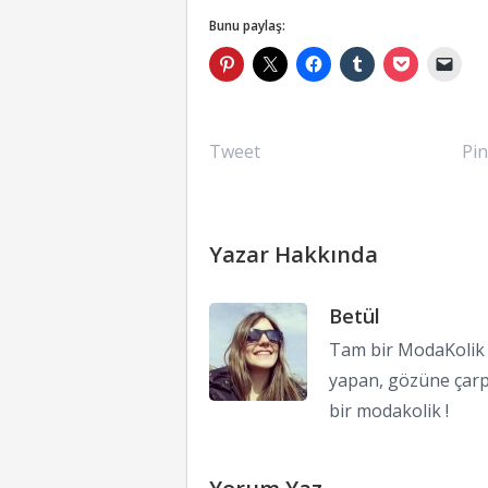
Bunu paylaş:
Tweet
Pin
Yazar Hakkında
Betül
Tam bir ModaKolik !
yapan, gözüne çarp
bir modakolik !