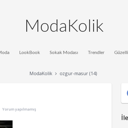
ModaKolik
Moda
LookBook
Sokak Modası
Trendler
Güzell
ModaKolik
ozgur-masur (14)
Yorum yapılmamış
İl