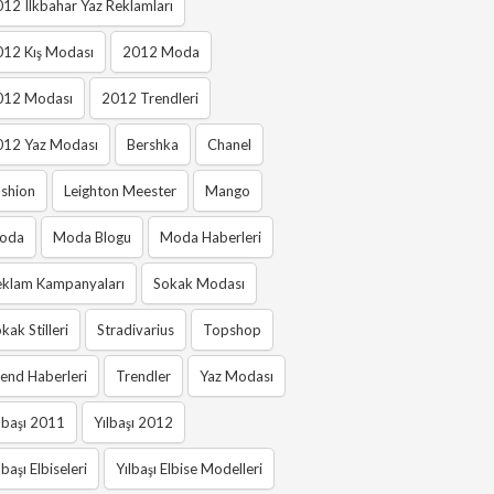
12 Ilkbahar Yaz Reklamları
012 Kış Modası
2012 Moda
012 Modası
2012 Trendleri
012 Yaz Modası
Bershka
Chanel
shion
Leighton Meester
Mango
oda
Moda Blogu
Moda Haberleri
eklam Kampanyaları
Sokak Modası
kak Stilleri
Stradivarius
Topshop
end Haberleri
Trendler
Yaz Modası
lbaşı 2011
Yılbaşı 2012
lbaşı Elbiseleri
Yılbaşı Elbise Modelleri