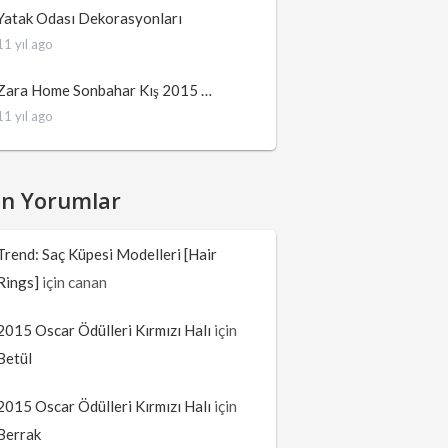
Yatak Odası Dekorasyonları
11 yıl ago
Zara Home Sonbahar Kış 2015 …
11 yıl ago
on Yorumlar
Trend: Saç Küpesi Modelleri [Hair
Rings]
için
canan
2015 Oscar Ödülleri Kırmızı Halı
için
Betül
2015 Oscar Ödülleri Kırmızı Halı
için
Berrak