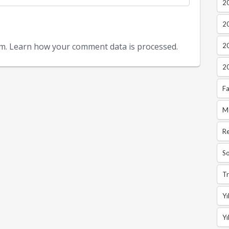
20
2
am.
Learn how your comment data is processed.
2
2
Fa
M
R
So
Tr
Yı
Yı