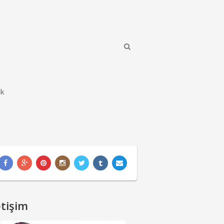
ik
etişim