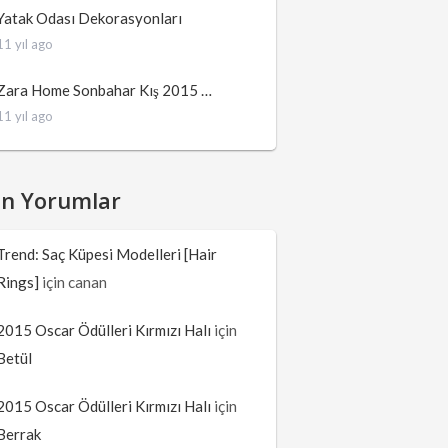
Yatak Odası Dekorasyonları
11 yıl ago
Zara Home Sonbahar Kış 2015 …
11 yıl ago
on Yorumlar
Trend: Saç Küpesi Modelleri [Hair
Rings]
için
canan
2015 Oscar Ödülleri Kırmızı Halı
için
Betül
2015 Oscar Ödülleri Kırmızı Halı
için
Berrak