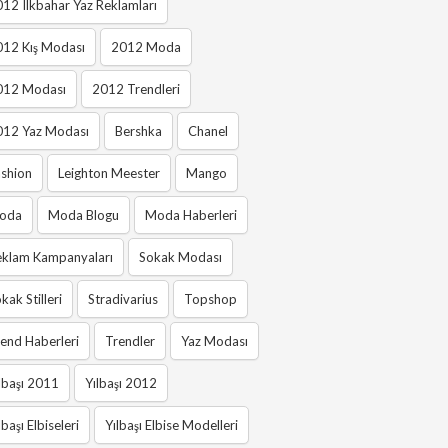
12 Ilkbahar Yaz Reklamları
012 Kış Modası
2012 Moda
012 Modası
2012 Trendleri
012 Yaz Modası
Bershka
Chanel
shion
Leighton Meester
Mango
oda
Moda Blogu
Moda Haberleri
eklam Kampanyaları
Sokak Modası
kak Stilleri
Stradivarius
Topshop
end Haberleri
Trendler
Yaz Modası
lbaşı 2011
Yılbaşı 2012
lbaşı Elbiseleri
Yılbaşı Elbise Modelleri