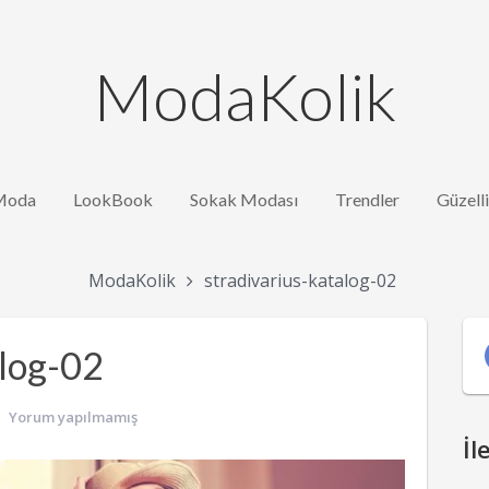
ModaKolik
Moda
LookBook
Sokak Modası
Trendler
Güzell
ModaKolik
stradivarius-katalog-02
alog-02
Yorum yapılmamış
İl