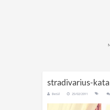
stradivarius-kat
Betül
25/02/2011