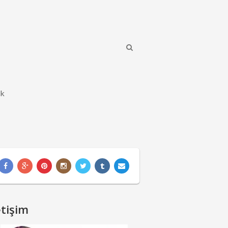
ik
etişim