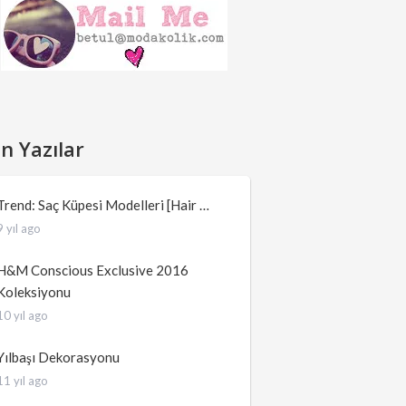
n Yazılar
Trend: Saç Küpesi Modelleri [Hair …
9 yıl ago
H&M Conscious Exclusive 2016
Koleksiyonu
10 yıl ago
Yılbaşı Dekorasyonu
11 yıl ago