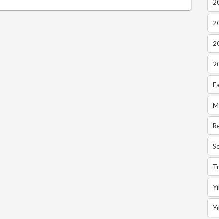
20
2
2
2
Fa
M
R
So
Tr
Yı
Yı