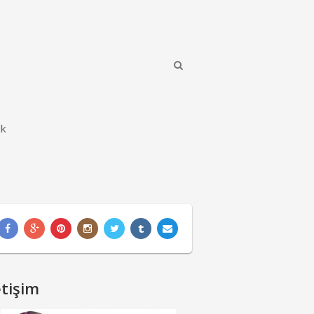
ik
etişim