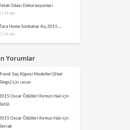
Yatak Odası Dekorasyonları
11 yıl ago
Zara Home Sonbahar Kış 2015 …
11 yıl ago
on Yorumlar
Trend: Saç Küpesi Modelleri [Hair
Rings]
için
canan
2015 Oscar Ödülleri Kırmızı Halı
için
Betül
2015 Oscar Ödülleri Kırmızı Halı
için
Berrak