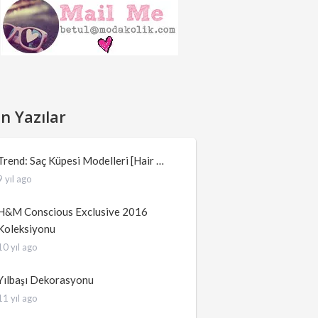
n Yazılar
Trend: Saç Küpesi Modelleri [Hair …
9 yıl ago
H&M Conscious Exclusive 2016
Koleksiyonu
10 yıl ago
Yılbaşı Dekorasyonu
11 yıl ago