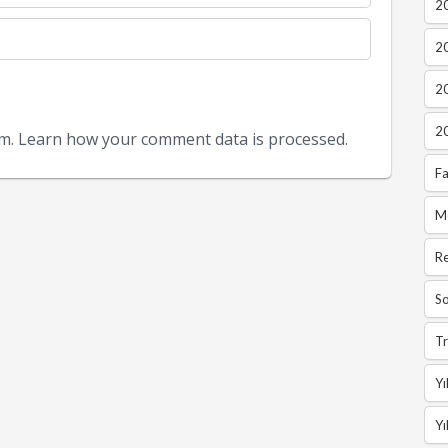
20
2
2
2
am.
Learn how your comment data is processed.
Fa
M
R
So
Tr
Yı
Yı