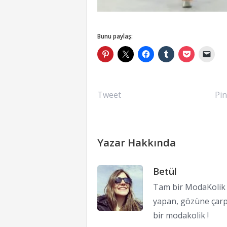
Bunu paylaş:
Tweet
Pin
Yazar Hakkında
Betül
Tam bir ModaKolik !
yapan, gözüne çarp
bir modakolik !