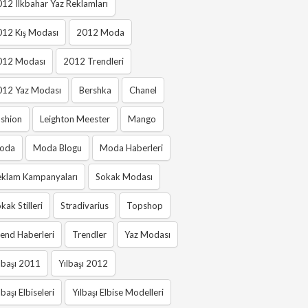
12 Ilkbahar Yaz Reklamları
012 Kış Modası
2012 Moda
012 Modası
2012 Trendleri
012 Yaz Modası
Bershka
Chanel
shion
Leighton Meester
Mango
oda
Moda Blogu
Moda Haberleri
eklam Kampanyaları
Sokak Modası
kak Stilleri
Stradivarius
Topshop
end Haberleri
Trendler
Yaz Modası
lbaşı 2011
Yılbaşı 2012
lbaşı Elbiseleri
Yılbaşı Elbise Modelleri