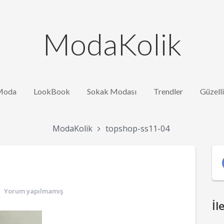
ModaKolik
Moda
LookBook
Sokak Modası
Trendler
Güzell
ModaKolik
topshop-ss11-04
Yorum yapılmamış
İl