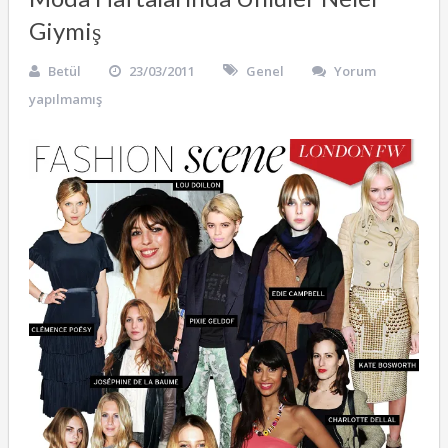
Giymiş
Betül
23/03/2011
Genel
Yorum
yapılmamış