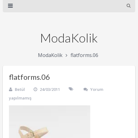
ModaKolik
ModaKolik
flatforms.06
flatforms.06
Betül
24/03/2011
Yorum
yapılmamış