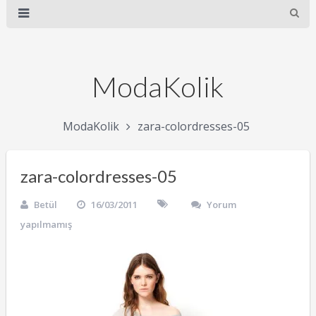
ModaKolik
ModaKolik
zara-colordresses-05
zara-colordresses-05
Betül
16/03/2011
Yorum
yapılmamış