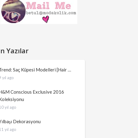
n Yazılar
Trend: Saç Küpesi Modelleri [Hair …
9 yıl ago
H&M Conscious Exclusive 2016
Koleksiyonu
10 yıl ago
Yılbaşı Dekorasyonu
11 yıl ago