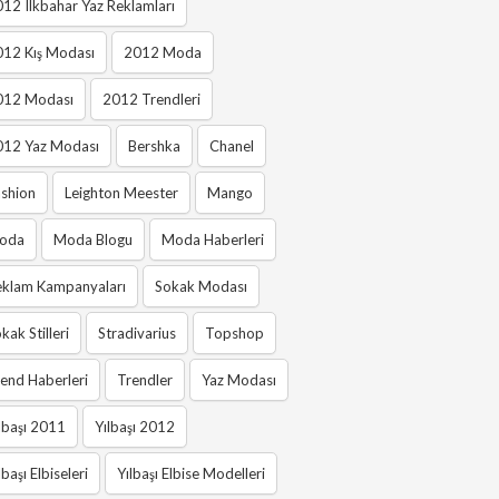
12 Ilkbahar Yaz Reklamları
012 Kış Modası
2012 Moda
012 Modası
2012 Trendleri
012 Yaz Modası
Bershka
Chanel
shion
Leighton Meester
Mango
oda
Moda Blogu
Moda Haberleri
eklam Kampanyaları
Sokak Modası
kak Stilleri
Stradivarius
Topshop
end Haberleri
Trendler
Yaz Modası
lbaşı 2011
Yılbaşı 2012
lbaşı Elbiseleri
Yılbaşı Elbise Modelleri