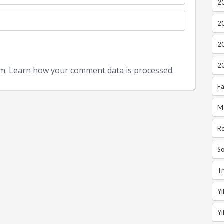
20
2
2
2
am.
Learn how your comment data is processed.
Fa
M
R
So
Tr
Yı
Yı