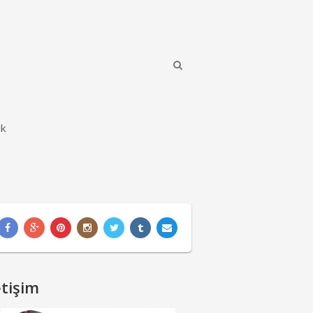
ik
etişim