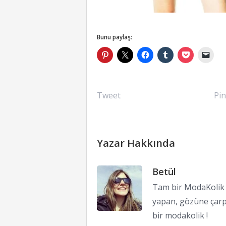
Bunu paylaş:
Tweet
Pin
Yazar Hakkında
Betül
Tam bir ModaKolik !
yapan, gözüne çarp
bir modakolik !