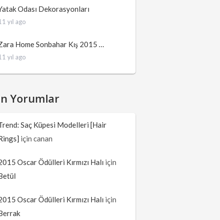
Yatak Odası Dekorasyonları
11 yıl ago
Zara Home Sonbahar Kış 2015 …
11 yıl ago
on Yorumlar
Trend: Saç Küpesi Modelleri [Hair
Rings]
için
canan
2015 Oscar Ödülleri Kırmızı Halı
için
Betül
2015 Oscar Ödülleri Kırmızı Halı
için
Berrak