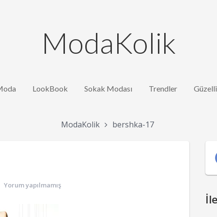
ModaKolik
Moda
LookBook
Sokak Modası
Trendler
Güzell
ModaKolik
bershka-17
Yorum yapılmamış
İl