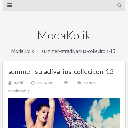
ModaKolik
ModaKolik
summer-stradivarius-colleciton-15
summer-stradivarius-colleciton-15
Betül
22/04/2011
Yorum
yapılmamış