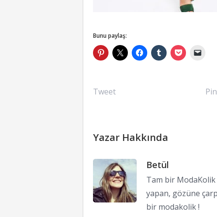
Bunu paylaş:
Tweet
Pin
Yazar Hakkında
Betül
Tam bir ModaKolik !
yapan, gözüne çarp
bir modakolik !