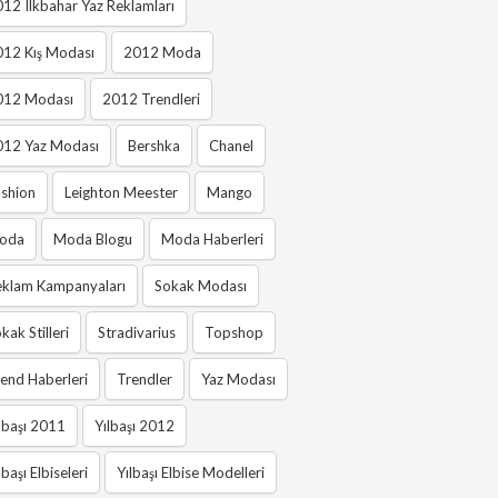
12 Ilkbahar Yaz Reklamları
012 Kış Modası
2012 Moda
012 Modası
2012 Trendleri
012 Yaz Modası
Bershka
Chanel
shion
Leighton Meester
Mango
oda
Moda Blogu
Moda Haberleri
eklam Kampanyaları
Sokak Modası
kak Stilleri
Stradivarius
Topshop
end Haberleri
Trendler
Yaz Modası
lbaşı 2011
Yılbaşı 2012
lbaşı Elbiseleri
Yılbaşı Elbise Modelleri