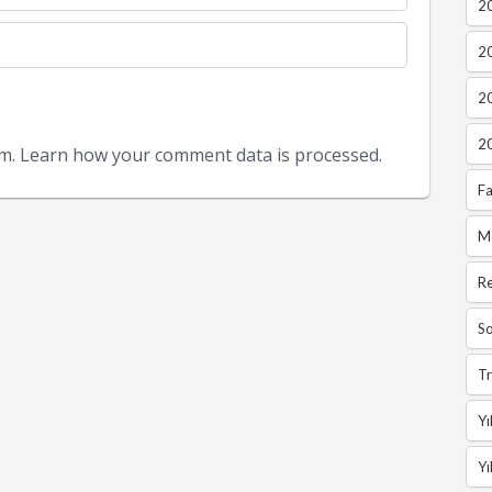
20
2
2
2
am.
Learn how your comment data is processed.
Fa
M
R
So
Tr
Yı
Yı