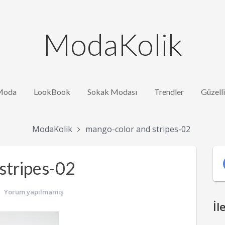
ModaKolik
Moda
LookBook
Sokak Modası
Trendler
Güzell
ModaKolik
mango-color and stripes-02
stripes-02
Yorum yapılmamış
İl