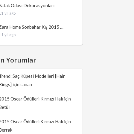
Yatak Odası Dekorasyonları
11 yıl ago
Zara Home Sonbahar Kış 2015 …
11 yıl ago
on Yorumlar
Trend: Saç Küpesi Modelleri [Hair
Rings]
için
canan
2015 Oscar Ödülleri Kırmızı Halı
için
Betül
2015 Oscar Ödülleri Kırmızı Halı
için
Berrak