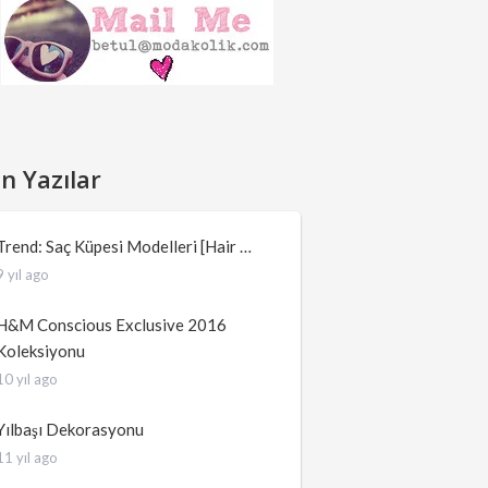
n Yazılar
Trend: Saç Küpesi Modelleri [Hair …
9 yıl ago
H&M Conscious Exclusive 2016
Koleksiyonu
10 yıl ago
Yılbaşı Dekorasyonu
11 yıl ago