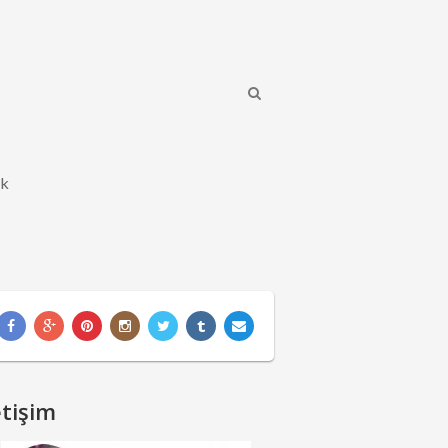
ik
etişim