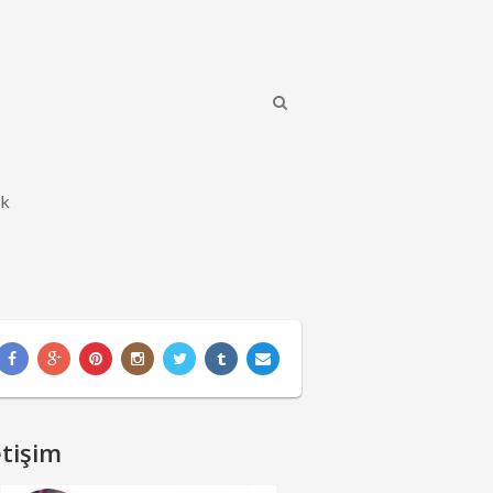
ik
etişim