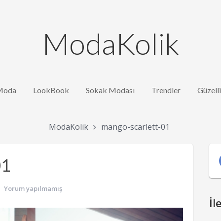
ModaKolik
Moda
LookBook
Sokak Modası
Trendler
Güzell
ModaKolik
mango-scarlett-01
01
Yorum yapılmamış
İl