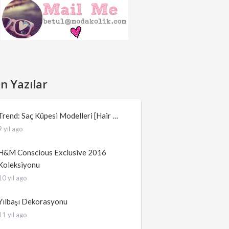
n Yazılar
Trend: Saç Küpesi Modelleri [Hair …
9 yıl ago
H&M Conscious Exclusive 2016
Koleksiyonu
10 yıl ago
Yılbaşı Dekorasyonu
11 yıl ago