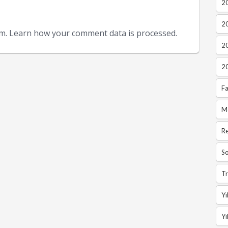
20
2
am.
Learn how your comment data is processed.
2
2
Fa
M
R
So
Tr
Yı
Yı