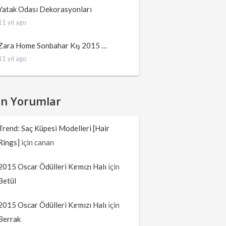
Yatak Odası Dekorasyonları
11 yıl ago
Zara Home Sonbahar Kış 2015 …
11 yıl ago
on Yorumlar
Trend: Saç Küpesi Modelleri [Hair
Rings]
için
canan
2015 Oscar Ödülleri Kırmızı Halı
için
Betül
2015 Oscar Ödülleri Kırmızı Halı
için
Berrak