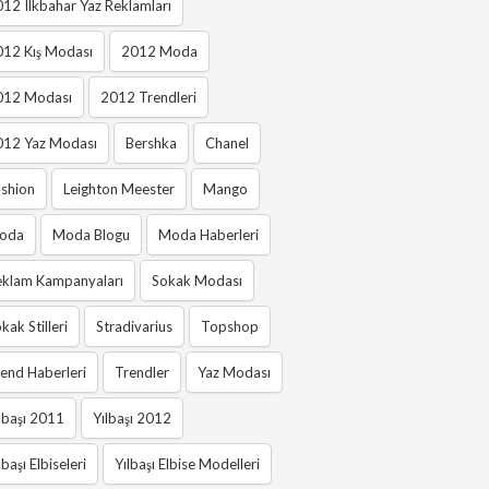
12 Ilkbahar Yaz Reklamları
012 Kış Modası
2012 Moda
012 Modası
2012 Trendleri
012 Yaz Modası
Bershka
Chanel
shion
Leighton Meester
Mango
oda
Moda Blogu
Moda Haberleri
eklam Kampanyaları
Sokak Modası
kak Stilleri
Stradivarius
Topshop
end Haberleri
Trendler
Yaz Modası
lbaşı 2011
Yılbaşı 2012
lbaşı Elbiseleri
Yılbaşı Elbise Modelleri