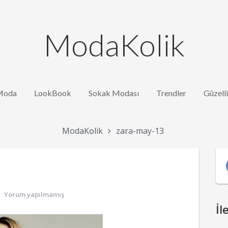
ModaKolik
Moda
LookBook
Sokak Modası
Trendler
Güzell
ModaKolik
zara-may-13
Yorum yapılmamış
İl