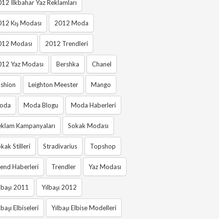
12 Ilkbahar Yaz Reklamları
012 Kış Modası
2012 Moda
012 Modası
2012 Trendleri
012 Yaz Modası
Bershka
Chanel
shion
Leighton Meester
Mango
oda
Moda Blogu
Moda Haberleri
eklam Kampanyaları
Sokak Modası
kak Stilleri
Stradivarius
Topshop
end Haberleri
Trendler
Yaz Modası
lbaşı 2011
Yılbaşı 2012
lbaşı Elbiseleri
Yılbaşı Elbise Modelleri