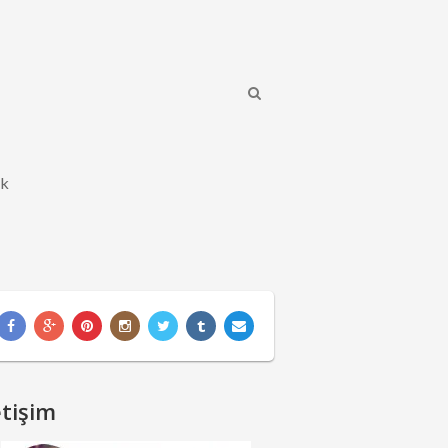
ik
etişim