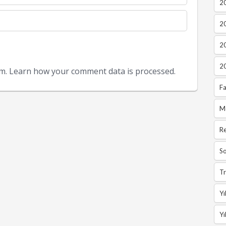
20
2
2
2
am.
Learn how your comment data is processed.
Fa
M
R
So
Tr
Yı
Yı