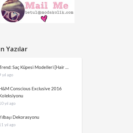
n Yazılar
Trend: Saç Küpesi Modelleri [Hair …
9 yıl ago
H&M Conscious Exclusive 2016
Koleksiyonu
10 yıl ago
Yılbaşı Dekorasyonu
11 yıl ago