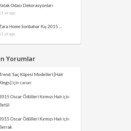
Yatak Odası Dekorasyonları
11 yıl ago
Zara Home Sonbahar Kış 2015 …
11 yıl ago
on Yorumlar
Trend: Saç Küpesi Modelleri [Hair
Rings]
için
canan
2015 Oscar Ödülleri Kırmızı Halı
için
Betül
2015 Oscar Ödülleri Kırmızı Halı
için
Berrak