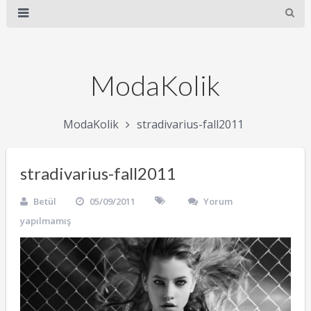
ModaKolik
ModaKolik
stradivarius-fall2011
stradivarius-fall2011
Betül
05/09/2011
Yorum
yapılmamış