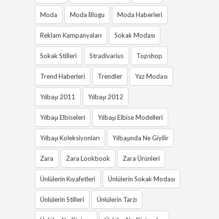
Moda
Moda Blogu
Moda Haberleri
Reklam Kampanyaları
Sokak Modası
Sokak Stilleri
Stradivarius
Topshop
Trend Haberleri
Trendler
Yaz Modası
Yılbaşı 2011
Yılbaşı 2012
Yılbaşı Elbiseleri
Yılbaşı Elbise Modelleri
Yılbaşı Koleksiyonları
Yılbaşında Ne Giyilir
Zara
Zara Lookbook
Zara Ürünleri
Ünlülerin Kıyafetleri
Ünlülerin Sokak Modası
Ünlülerin Stilleri
Ünlülerin Tarzı