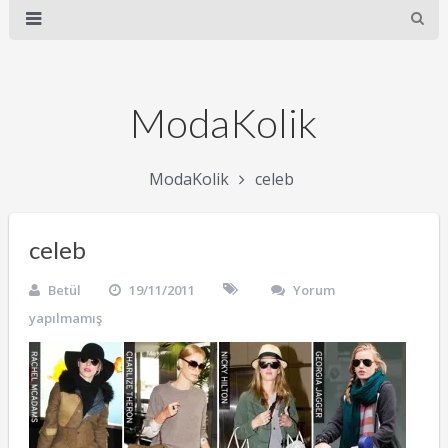
ModaKolik
ModaKolik
celeb
celeb
Betül
19/11/2011
Yorum
yapılmamış