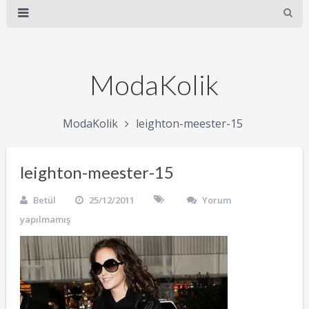
ModaKolik
ModaKolik
leighton-meester-15
leighton-meester-15
Betül
25/12/2011
Yorum
yapılmamış