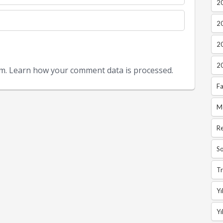
20
2
2
2
am.
Learn how your comment data is processed.
Fa
M
R
So
Tr
Yı
Yı