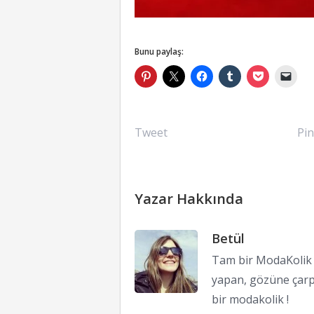
Bunu paylaş:
Tweet
Pin
Yazar Hakkında
Betül
Tam bir ModaKolik !
yapan, gözüne çarp
bir modakolik !