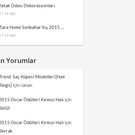
Yatak Odası Dekorasyonları
11 yıl ago
Zara Home Sonbahar Kış 2015 …
11 yıl ago
on Yorumlar
Trend: Saç Küpesi Modelleri [Hair
Rings]
için
canan
2015 Oscar Ödülleri Kırmızı Halı
için
Betül
2015 Oscar Ödülleri Kırmızı Halı
için
Berrak