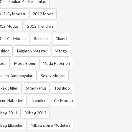
12 Ilkbahar Yaz Reklamları
012 Kış Modası
2012 Moda
012 Modası
2012 Trendleri
012 Yaz Modası
Bershka
Chanel
shion
Leighton Meester
Mango
oda
Moda Blogu
Moda Haberleri
eklam Kampanyaları
Sokak Modası
kak Stilleri
Stradivarius
Topshop
end Haberleri
Trendler
Yaz Modası
lbaşı 2011
Yılbaşı 2012
lbaşı Elbiseleri
Yılbaşı Elbise Modelleri