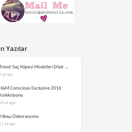
n Yazılar
Trend: Saç Küpesi Modelleri [Hair …
9 yıl ago
H&M Conscious Exclusive 2016
Koleksiyonu
10 yıl ago
Yılbaşı Dekorasyonu
11 yıl ago