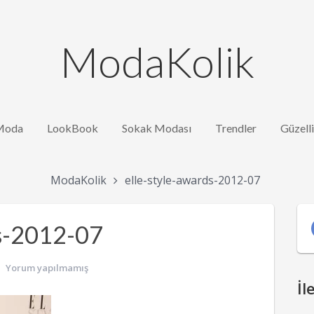
ModaKolik
Moda
LookBook
Sokak Modası
Trendler
Güzell
ModaKolik
elle-style-awards-2012-07
ds-2012-07
Yorum yapılmamış
İl