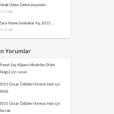
Yatak Odası Dekorasyonları
11 yıl ago
Zara Home Sonbahar Kış 2015 …
11 yıl ago
on Yorumlar
Trend: Saç Küpesi Modelleri [Hair
Rings]
için
canan
2015 Oscar Ödülleri Kırmızı Halı
için
Betül
2015 Oscar Ödülleri Kırmızı Halı
için
Berrak