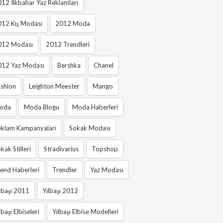
12 Ilkbahar Yaz Reklamları
012 Kış Modası
2012 Moda
012 Modası
2012 Trendleri
012 Yaz Modası
Bershka
Chanel
shion
Leighton Meester
Mango
oda
Moda Blogu
Moda Haberleri
eklam Kampanyaları
Sokak Modası
kak Stilleri
Stradivarius
Topshop
end Haberleri
Trendler
Yaz Modası
lbaşı 2011
Yılbaşı 2012
lbaşı Elbiseleri
Yılbaşı Elbise Modelleri