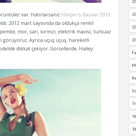
20
rüntüler var. Hatırlarsanız
Harper’s Bazaar 2012
2
vıldı. 2012 mart sayısında da oldukça renkli
2
 pembe, mor, sarı, kırmızı, elektrik mavisi, turkuaz
i görüyoruz. Ayrıca uçuş uçuş, hareketli
2
elide dikkat çekiyor. Görsellerde, Hailey
Fa
M
R
So
Tr
Yı
Yı