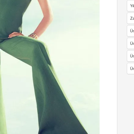
Yı
Z
Ün
Ün
Ün
Ün