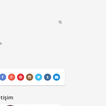
ik
etişim