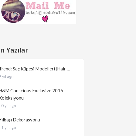
n Yazılar
Trend: Saç Küpesi Modelleri [Hair …
9 yıl ago
H&M Conscious Exclusive 2016
Koleksiyonu
10 yıl ago
Yılbaşı Dekorasyonu
11 yıl ago