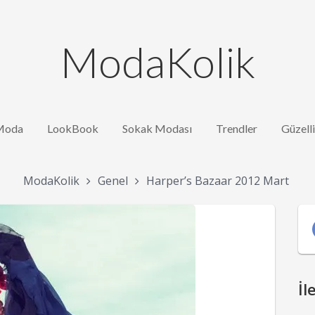
ModaKolik
Moda
LookBook
Sokak Modası
Trendler
Güzell
ModaKolik
Genel
Harper’s Bazaar 2012 Mart
İl