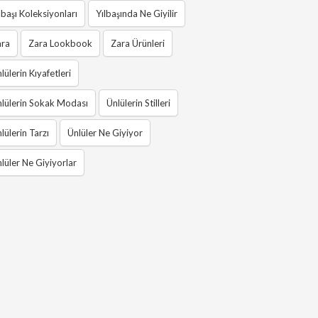
lbaşı Koleksiyonları
Yılbaşında Ne Giyilir
ara
Zara Lookbook
Zara Ürünleri
lülerin Kıyafetleri
lülerin Sokak Modası
Ünlülerin Stilleri
lülerin Tarzı
Ünlüler Ne Giyiyor
lüler Ne Giyiyorlar