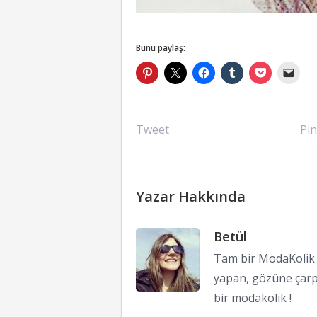
Bunu paylaş:
Tweet
Pin
Yazar Hakkında
Betül
Tam bir ModaKolik !
yapan, gözüne çarp
bir modakolik !