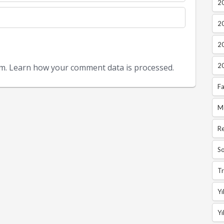
20
2
2
2
am.
Learn how your comment data is processed.
Fa
M
R
So
Tr
Yı
Yı