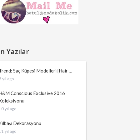
n Yazılar
Trend: Saç Küpesi Modelleri [Hair …
9 yıl ago
H&M Conscious Exclusive 2016
Koleksiyonu
10 yıl ago
Yılbaşı Dekorasyonu
11 yıl ago