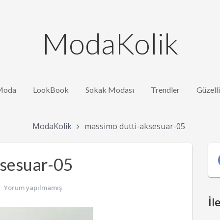
ModaKolik
Moda
LookBook
Sokak Modası
Trendler
Güzell
ModaKolik
massimo dutti-aksesuar-05
ksesuar-05
Yorum yapılmamış
İl