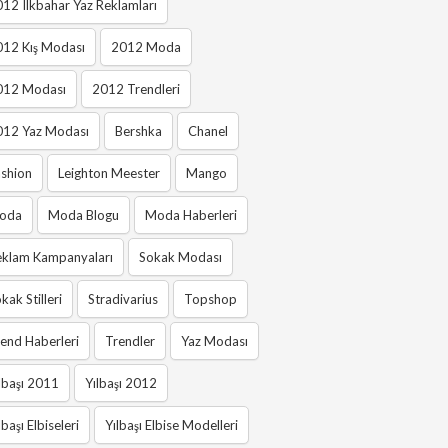
12 Ilkbahar Yaz Reklamları
012 Kış Modası
2012 Moda
012 Modası
2012 Trendleri
012 Yaz Modası
Bershka
Chanel
shion
Leighton Meester
Mango
oda
Moda Blogu
Moda Haberleri
eklam Kampanyaları
Sokak Modası
kak Stilleri
Stradivarius
Topshop
end Haberleri
Trendler
Yaz Modası
lbaşı 2011
Yılbaşı 2012
lbaşı Elbiseleri
Yılbaşı Elbise Modelleri