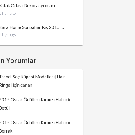
Yatak Odası Dekorasyonları
11 yıl ago
Zara Home Sonbahar Kış 2015 …
11 yıl ago
on Yorumlar
Trend: Saç Küpesi Modelleri [Hair
Rings]
için
canan
2015 Oscar Ödülleri Kırmızı Halı
için
Betül
2015 Oscar Ödülleri Kırmızı Halı
için
Berrak