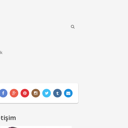
ik
etişim