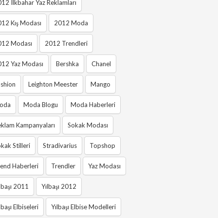
12 Ilkbahar Yaz Reklamları
012 Kış Modası
2012 Moda
012 Modası
2012 Trendleri
012 Yaz Modası
Bershka
Chanel
shion
Leighton Meester
Mango
oda
Moda Blogu
Moda Haberleri
eklam Kampanyaları
Sokak Modası
kak Stilleri
Stradivarius
Topshop
end Haberleri
Trendler
Yaz Modası
lbaşı 2011
Yılbaşı 2012
lbaşı Elbiseleri
Yılbaşı Elbise Modelleri