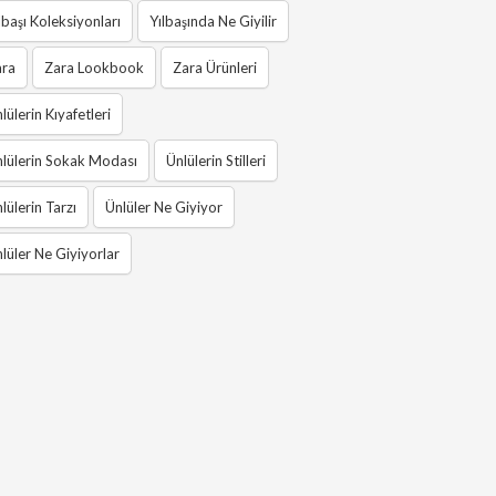
lbaşı Koleksiyonları
Yılbaşında Ne Giyilir
ara
Zara Lookbook
Zara Ürünleri
lülerin Kıyafetleri
lülerin Sokak Modası
Ünlülerin Stilleri
lülerin Tarzı
Ünlüler Ne Giyiyor
lüler Ne Giyiyorlar