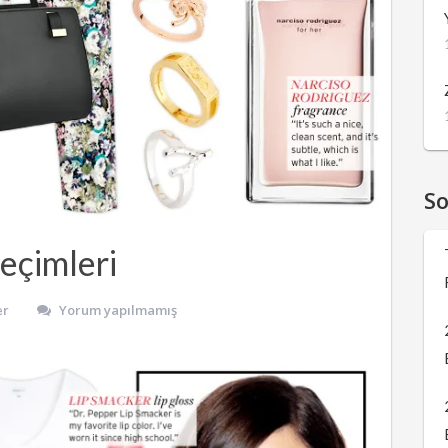
S
Seçimleri
er
Yorum yapılmamış