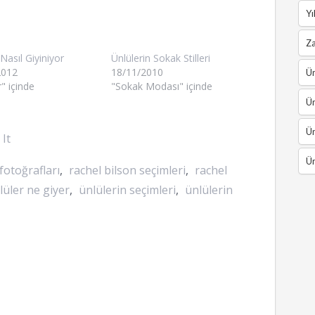
Yı
Z
Nasıl Giyiniyor
Ünlülerin Sokak Stilleri
2012
18/11/2010
Ün
" içinde
"Sokak Modası" içinde
Ün
Ün
 It
Ün
fotoğrafları
,
rachel bilson seçimleri
,
rachel
lüler ne giyer
,
ünlülerin seçimleri
,
ünlülerin