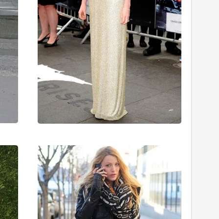
Ünlü
Ünlü
Stili:
Stili:
Alexa
Blake
Chung
Lively
26/02/2012
22/01/201