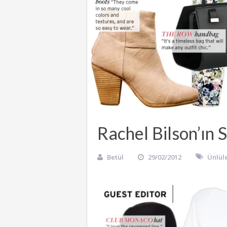
Rachel Bilson’ın 
Betül
29/02/2012
Ünlül