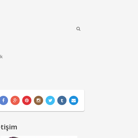
ik
etişim