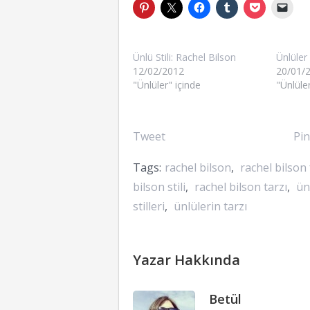
Ünlü Stili: Rachel Bilson
Ünlüler 
12/02/2012
20/01/
"Ünlüler" içinde
"Ünlüler
Tweet
Pin
Tags:
rachel bilson
,
rachel bilson 
bilson stili
,
rachel bilson tarzı
,
ün
stilleri
,
ünlülerin tarzı
Yazar Hakkında
Betül