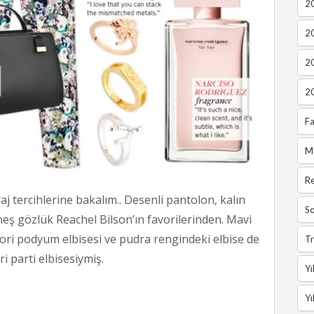
20
2
2
2
Fa
M
R
yaj tercihlerine bakalım.. Desenli pantolon, kalın
So
eş gözlük Reachel Bilson’ın favorilerinden. Mavi
avori podyum elbisesi ve pudra rengindeki elbise de
Tr
ri parti elbisesiymiş.
Yı
Yı