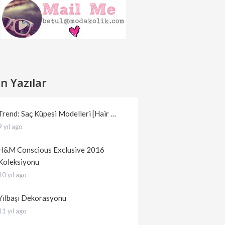
n Yazılar
Trend: Saç Küpesi Modelleri [Hair …
9 yıl ago
H&M Conscious Exclusive 2016
Koleksiyonu
10 yıl ago
Yılbaşı Dekorasyonu
11 yıl ago