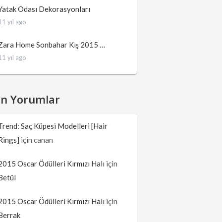
Yatak Odası Dekorasyonları
11 yıl ago
Zara Home Sonbahar Kış 2015 …
11 yıl ago
on Yorumlar
Trend: Saç Küpesi Modelleri [Hair
Rings]
için
canan
2015 Oscar Ödülleri Kırmızı Halı
için
Betül
2015 Oscar Ödülleri Kırmızı Halı
için
Berrak