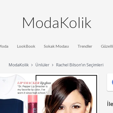
ModaKolik
Moda
LookBook
Sokak Modası
Trendler
Güzell
ModaKolik
Ünlüler
Rachel Bilson’ın Seçimleri
İl