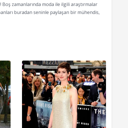
 Boş zamanlarında moda ile ilgili araştırmalar
anları buradan seninle paylaşan bir mühendis,
Ünlü
Ünlü
Stili:
Stili:
Sienna
Anne
Miller
Hathaw
08/01/2012
05/08/201