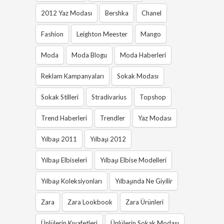
2012 Yaz Modası
Bershka
Chanel
Fashion
Leighton Meester
Mango
Moda
Moda Blogu
Moda Haberleri
Reklam Kampanyaları
Sokak Modası
Sokak Stilleri
Stradivarius
Topshop
Trend Haberleri
Trendler
Yaz Modası
Yılbaşı 2011
Yılbaşı 2012
Yılbaşı Elbiseleri
Yılbaşı Elbise Modelleri
Yılbaşı Koleksiyonları
Yılbaşında Ne Giyilir
Zara
Zara Lookbook
Zara Ürünleri
Ünlülerin Kıyafetleri
Ünlülerin Sokak Modası