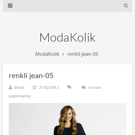
ModaKolik
ModaKolik
renkli jean-05
renkli jean-05
Betül
21/02/2012
Yorum
yapılmamış