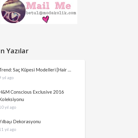
n Yazılar
Trend: Saç Küpesi Modelleri [Hair …
9 yıl ago
H&M Conscious Exclusive 2016
Koleksiyonu
10 yıl ago
Yılbaşı Dekorasyonu
11 yıl ago