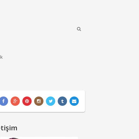
ik
etişim