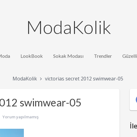
ModaKolik
Moda
LookBook
Sokak Modası
Trendler
Güzell
ModaKolik
victorias secret 2012 swimwear-05
 2012 swimwear-05
Yorum yapılmamış
İl