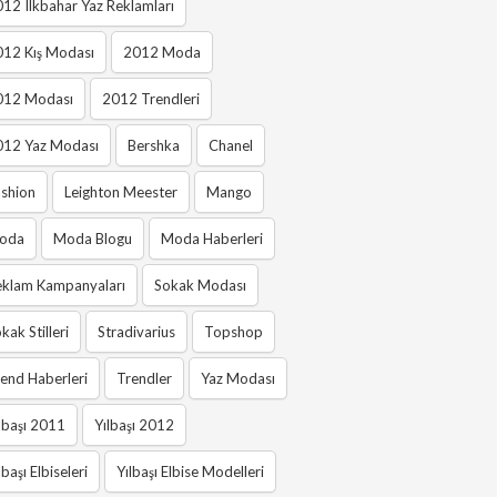
12 Ilkbahar Yaz Reklamları
012 Kış Modası
2012 Moda
012 Modası
2012 Trendleri
012 Yaz Modası
Bershka
Chanel
shion
Leighton Meester
Mango
oda
Moda Blogu
Moda Haberleri
eklam Kampanyaları
Sokak Modası
kak Stilleri
Stradivarius
Topshop
end Haberleri
Trendler
Yaz Modası
lbaşı 2011
Yılbaşı 2012
lbaşı Elbiseleri
Yılbaşı Elbise Modelleri