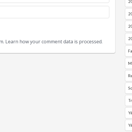
20
2
2
2
am.
Learn how your comment data is processed.
Fa
M
R
So
Tr
Yı
Yı