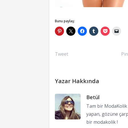
Bunu paylaş:
Tweet
Pin
Yazar Hakkında
Betül
Tam bir ModaKolik !
yapan, gözüne çarp
bir modakolik !