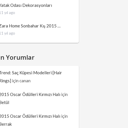
Yatak Odası Dekorasyonları
11 yıl ago
Zara Home Sonbahar Kış 2015 …
11 yıl ago
on Yorumlar
Trend: Saç Küpesi Modelleri [Hair
Rings]
için
canan
2015 Oscar Ödülleri Kırmızı Halı
için
Betül
2015 Oscar Ödülleri Kırmızı Halı
için
Berrak