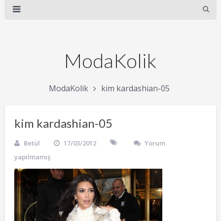
ModaKolik
ModaKolik
kim kardashian-05
kim kardashian-05
Betül
17/03/2012
Yorum
yapılmamış