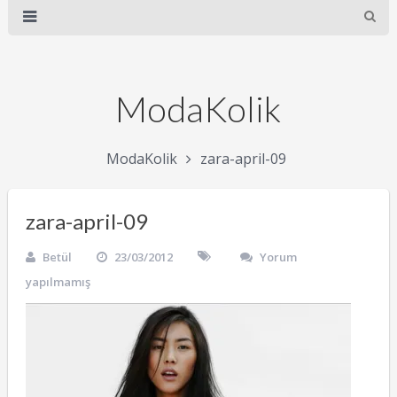
ModaKolik
ModaKolik
zara-april-09
zara-april-09
Betül
23/03/2012
Yorum
yapılmamış