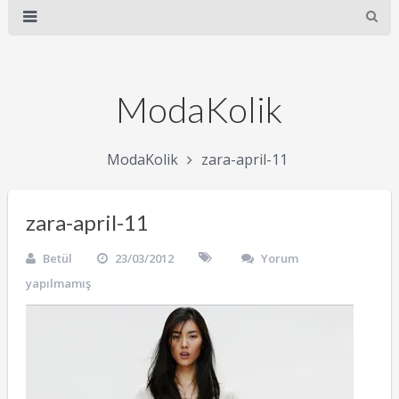
ModaKolik
ModaKolik
zara-april-11
zara-april-11
Betül
23/03/2012
Yorum
yapılmamış