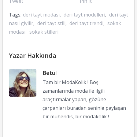
Tweet
Pin It
Tags:
deri tayt modası
,
deri tayt modelleri
,
deri tayt
nasıl giyilir
,
deri tayt stili
,
deri tayt trendi
,
sokak
modası
,
sokak stilleri
Yazar Hakkında
Betül
Tam bir ModaKolik ! Boş
zamanlarında moda ile ilgili
araştırmalar yapan, gözüne
çarpanları buradan seninle paylaşan
bir mühendis, bir modakolik !