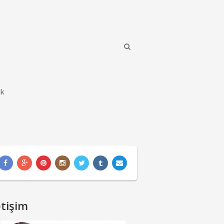
ik
etişim