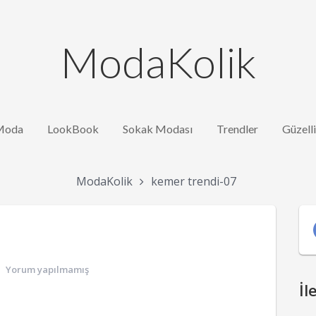
ModaKolik
Moda
LookBook
Sokak Modası
Trendler
Güzell
ModaKolik
kemer trendi-07
Yorum yapılmamış
İl