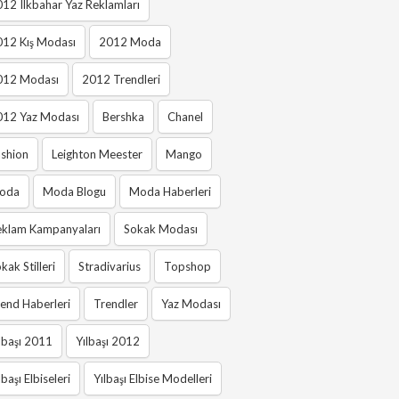
12 Ilkbahar Yaz Reklamları
012 Kış Modası
2012 Moda
012 Modası
2012 Trendleri
012 Yaz Modası
Bershka
Chanel
shion
Leighton Meester
Mango
oda
Moda Blogu
Moda Haberleri
eklam Kampanyaları
Sokak Modası
kak Stilleri
Stradivarius
Topshop
end Haberleri
Trendler
Yaz Modası
lbaşı 2011
Yılbaşı 2012
lbaşı Elbiseleri
Yılbaşı Elbise Modelleri