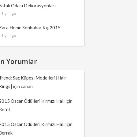
Yatak Odası Dekorasyonları
11 yıl ago
Zara Home Sonbahar Kış 2015 …
11 yıl ago
on Yorumlar
Trend: Saç Küpesi Modelleri [Hair
Rings]
için
canan
2015 Oscar Ödülleri Kırmızı Halı
için
Betül
2015 Oscar Ödülleri Kırmızı Halı
için
Berrak