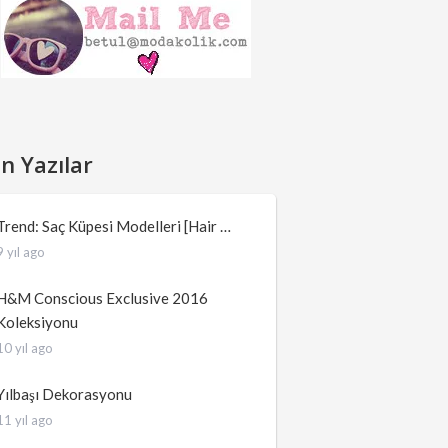
n Yazılar
Trend: Saç Küpesi Modelleri [Hair …
9 yıl ago
H&M Conscious Exclusive 2016
Koleksiyonu
10 yıl ago
Yılbaşı Dekorasyonu
11 yıl ago