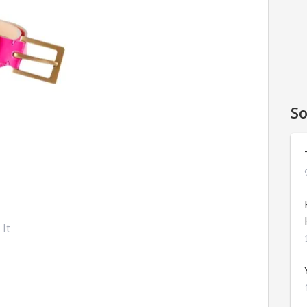
So
 It