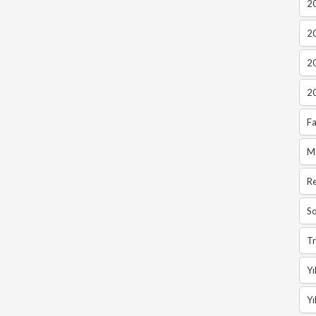
20
2
2
2
Fa
M
R
So
Tr
Yı
Yı