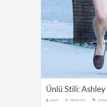
Ünlü Stili: Ashle
Betül
08/04/2012
Ünlül