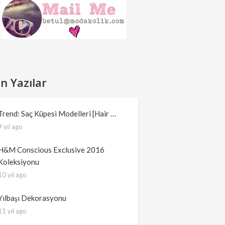
n Yazılar
Trend: Saç Küpesi Modelleri [Hair …
9 yıl ago
H&M Conscious Exclusive 2016
Koleksiyonu
10 yıl ago
Yılbaşı Dekorasyonu
11 yıl ago