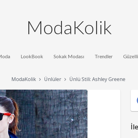
ModaKolik
Moda
LookBook
Sokak Modası
Trendler
Güzell
ModaKolik
Ünlüler
Ünlü Stili: Ashley Greene
İl