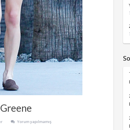
S
y Greene
er
Yorum yapılmamış