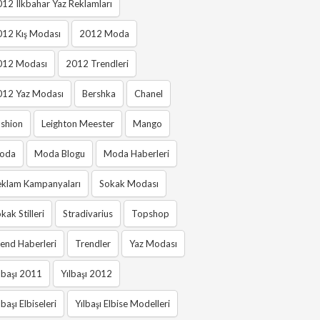
12 Ilkbahar Yaz Reklamları
012 Kış Modası
2012 Moda
012 Modası
2012 Trendleri
012 Yaz Modası
Bershka
Chanel
shion
Leighton Meester
Mango
oda
Moda Blogu
Moda Haberleri
eklam Kampanyaları
Sokak Modası
kak Stilleri
Stradivarius
Topshop
end Haberleri
Trendler
Yaz Modası
lbaşı 2011
Yılbaşı 2012
lbaşı Elbiseleri
Yılbaşı Elbise Modelleri