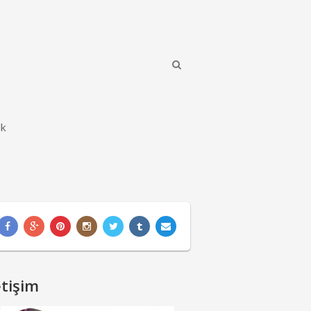
ik
etişim