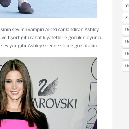
Yı
Z
isinin sevimli vampiri Alice’i canlandıran Ashley
Ün
ve tişört gibi rahat kıyafetlerle görülen oyuncu,
Ün
i seviyor gibi. Ashley Greene stiline göz atalım..
Ün
Ün