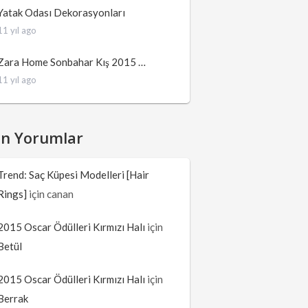
Yatak Odası Dekorasyonları
11 yıl ago
Zara Home Sonbahar Kış 2015 …
11 yıl ago
on Yorumlar
Trend: Saç Küpesi Modelleri [Hair
Rings]
için
canan
2015 Oscar Ödülleri Kırmızı Halı
için
Betül
2015 Oscar Ödülleri Kırmızı Halı
için
Berrak