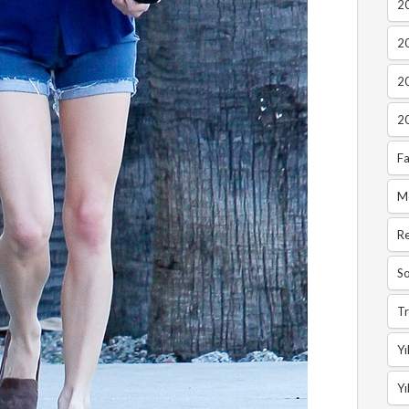
20
2
2
2
Fa
M
R
So
Tr
Yı
Yı