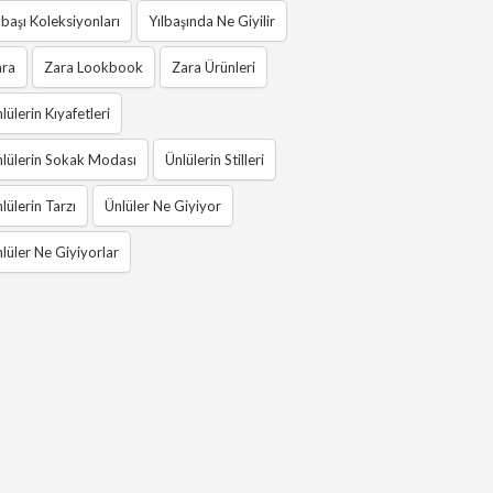
lbaşı Koleksiyonları
Yılbaşında Ne Giyilir
ara
Zara Lookbook
Zara Ürünleri
lülerin Kıyafetleri
lülerin Sokak Modası
Ünlülerin Stilleri
lülerin Tarzı
Ünlüler Ne Giyiyor
lüler Ne Giyiyorlar