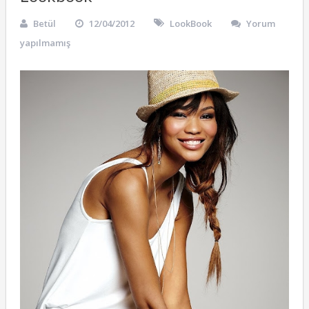
Betül
12/04/2012
LookBook
Yorum
yapılmamış