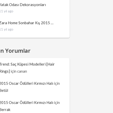
Yatak Odası Dekorasyonları
11 yıl ago
Zara Home Sonbahar Kış 2015 …
11 yıl ago
on Yorumlar
Trend: Saç Küpesi Modelleri [Hair
Rings]
için
canan
2015 Oscar Ödülleri Kırmızı Halı
için
Betül
2015 Oscar Ödülleri Kırmızı Halı
için
Berrak