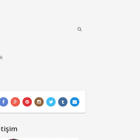
ik
etişim