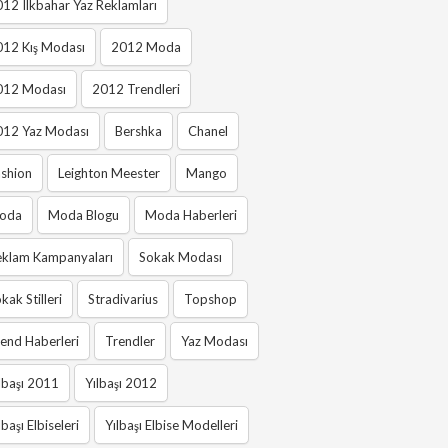
12 Ilkbahar Yaz Reklamları
012 Kış Modası
2012 Moda
012 Modası
2012 Trendleri
012 Yaz Modası
Bershka
Chanel
shion
Leighton Meester
Mango
oda
Moda Blogu
Moda Haberleri
eklam Kampanyaları
Sokak Modası
kak Stilleri
Stradivarius
Topshop
end Haberleri
Trendler
Yaz Modası
lbaşı 2011
Yılbaşı 2012
lbaşı Elbiseleri
Yılbaşı Elbise Modelleri