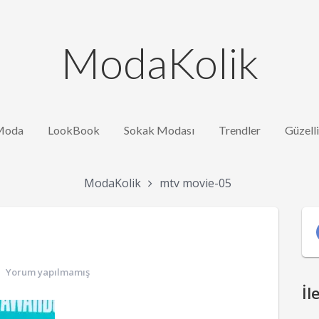
ModaKolik
Moda
LookBook
Sokak Modası
Trendler
Güzell
ModaKolik
mtv movie-05
Yorum yapılmamış
İl