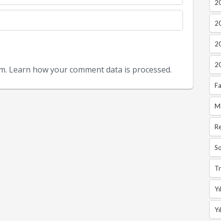
20
2
2
2
am.
Learn how your comment data is processed.
Fa
M
R
So
Tr
Yı
Yı