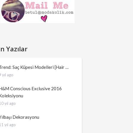
n Yazılar
Trend: Saç Küpesi Modelleri [Hair …
9 yıl ago
H&M Conscious Exclusive 2016
Koleksiyonu
10 yıl ago
Yılbaşı Dekorasyonu
11 yıl ago