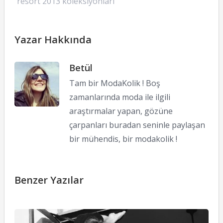
resort 2013 koleksiyonları
Yazar Hakkında
Betül
Tam bir ModaKolik ! Boş
zamanlarında moda ile ilgili
araştırmalar yapan, gözüne
çarpanları buradan seninle paylaşan
bir mühendis, bir modakolik !
Benzer Yazılar
Z