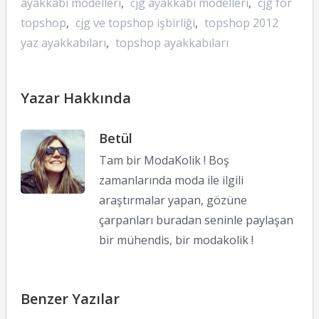
ayakkabı modelleri
,
cjg ayakkabı modelleri
,
cjg for
topshop
,
cjg ve topshop işbirliği
,
topshop 2012
yaz ayakkabıları
,
topshop ayakkabıları
Yazar Hakkında
Betül
Tam bir ModaKolik ! Boş
zamanlarında moda ile ilgili
araştırmalar yapan, gözüne
çarpanları buradan seninle paylaşan
bir mühendis, bir modakolik !
Benzer Yazılar