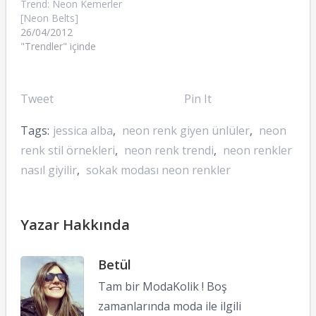
Trend: Neon Kemerler
[Neon Belts]
26/04/2012
"Trendler" içinde
Tweet
Pin It
Tags:
jessica alba
,
neon renk giyen ünlüler
,
neon
renk stil örnekleri
,
neon renk trendi
,
neon renkler
nasıl giyilir
,
sokak modası neon renkler
Yazar Hakkında
Betül
Tam bir ModaKolik ! Boş
zamanlarında moda ile ilgili