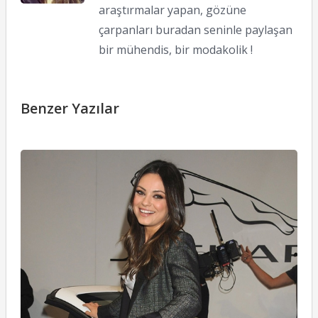
araştırmalar yapan, gözüne
çarpanları buradan seninle paylaşan
bir mühendis, bir modakolik !
Benzer Yazılar
Ü
St
M
K
24