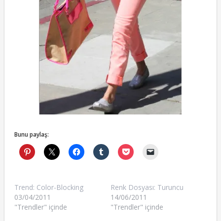
Bunu paylaş:
Trend: Color-Blocking
Renk Dosyası: Turuncu
03/04/2011
14/06/2011
"Trendler" içinde
"Trendler" içinde