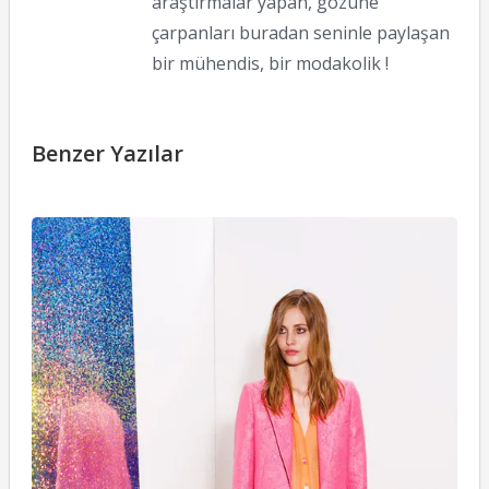
araştırmalar yapan, gözüne
çarpanları buradan seninle paylaşan
bir mühendis, bir modakolik !
Benzer Yazılar
St
M
R
2
K
27