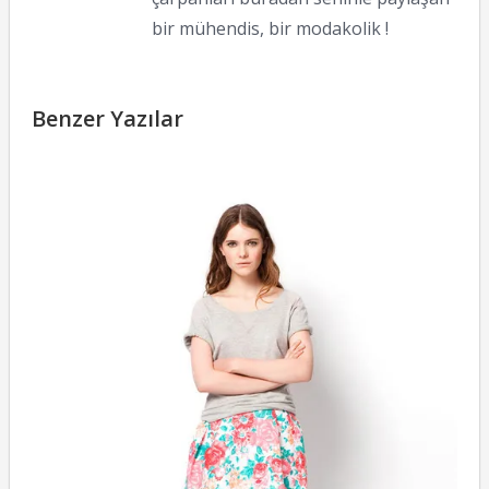
bir mühendis, bir modakolik !
Benzer Yazılar
Z
R
El
16