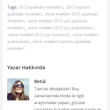
Tags:
2012 ayakkabı modelleri
,
2012 topuklu
ayakkabı modelleri
,
steve madden 2012 ayakkabı
modelleri
,
steve madden 2012 yaz ayakkabı
modelleri
,
steve madden 2012 yaz ayakkabıları
,
steve madden 2012 yaz lookbook
,
steve madden
ayakkabıları
,
steve madden topuklu ayakkabı
modelleri
Yazar Hakkında
Betül
Tam bir ModaKolik ! Boş
zamanlarında moda ile ilgili
araştırmalar yapan, gözüne
çarpanları buradan seninle paylaşan