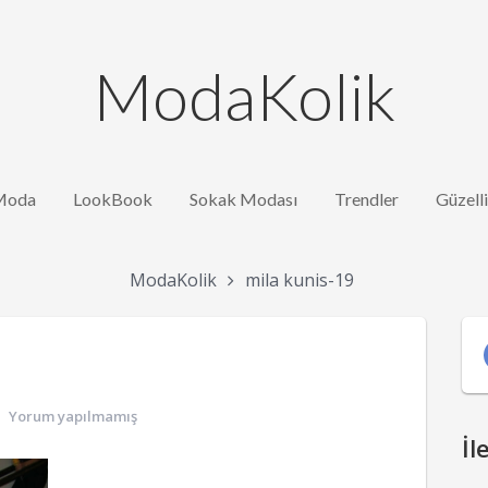
ModaKolik
Moda
LookBook
Sokak Modası
Trendler
Güzell
ModaKolik
mila kunis-19
Yorum yapılmamış
İl