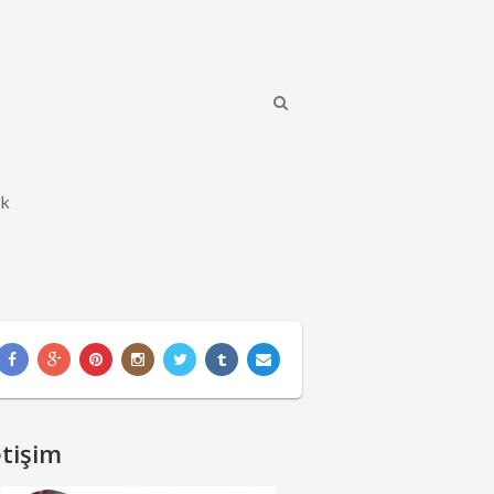
ik
etişim