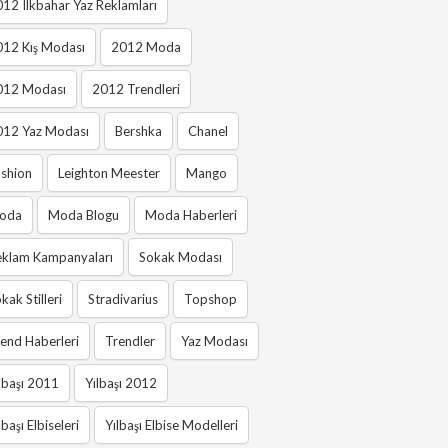
12 Ilkbahar Yaz Reklamları
012 Kış Modası
2012 Moda
012 Modası
2012 Trendleri
012 Yaz Modası
Bershka
Chanel
shion
Leighton Meester
Mango
oda
Moda Blogu
Moda Haberleri
eklam Kampanyaları
Sokak Modası
kak Stilleri
Stradivarius
Topshop
end Haberleri
Trendler
Yaz Modası
lbaşı 2011
Yılbaşı 2012
lbaşı Elbiseleri
Yılbaşı Elbise Modelleri