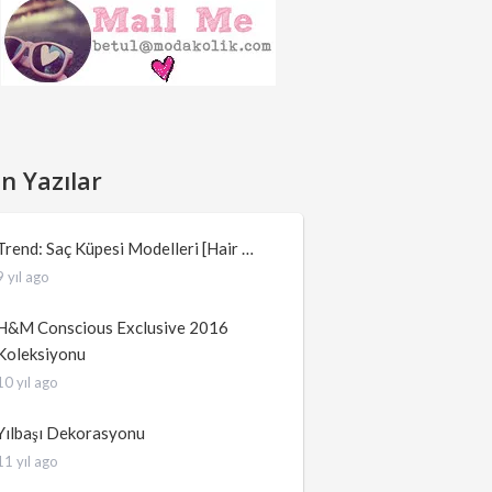
n Yazılar
Trend: Saç Küpesi Modelleri [Hair …
9 yıl ago
H&M Conscious Exclusive 2016
Koleksiyonu
10 yıl ago
Yılbaşı Dekorasyonu
11 yıl ago