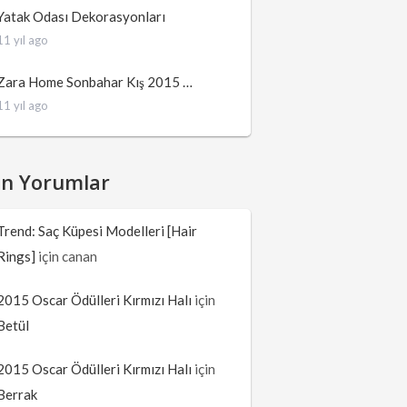
Yatak Odası Dekorasyonları
11 yıl ago
Zara Home Sonbahar Kış 2015 …
11 yıl ago
on Yorumlar
Trend: Saç Küpesi Modelleri [Hair
Rings]
için
canan
2015 Oscar Ödülleri Kırmızı Halı
için
Betül
2015 Oscar Ödülleri Kırmızı Halı
için
Berrak