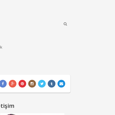
ik
etişim