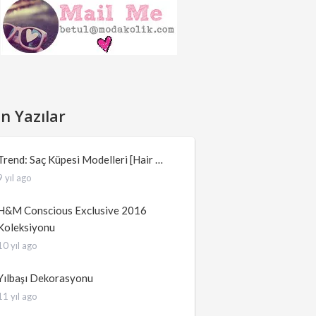
n Yazılar
Trend: Saç Küpesi Modelleri [Hair …
9 yıl ago
H&M Conscious Exclusive 2016
Koleksiyonu
10 yıl ago
Yılbaşı Dekorasyonu
11 yıl ago