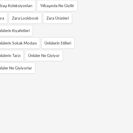
lbaşı Koleksiyonları
Yılbaşında Ne Giyilir
ara
Zara Lookbook
Zara Ürünleri
lülerin Kıyafetleri
lülerin Sokak Modası
Ünlülerin Stilleri
lülerin Tarzı
Ünlüler Ne Giyiyor
lüler Ne Giyiyorlar