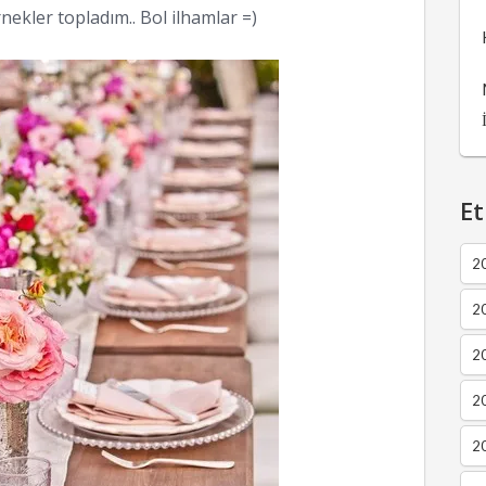
ekler topladım.. Bol ilhamlar =)
Et
2
2
2
20
20