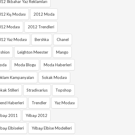
12 Ilkbahar Yaz Reklamları
012 Kış Modası
2012 Moda
012 Modası
2012 Trendleri
012 Yaz Modası
Bershka
Chanel
shion
Leighton Meester
Mango
oda
Moda Blogu
Moda Haberleri
eklam Kampanyaları
Sokak Modası
kak Stilleri
Stradivarius
Topshop
end Haberleri
Trendler
Yaz Modası
lbaşı 2011
Yılbaşı 2012
lbaşı Elbiseleri
Yılbaşı Elbise Modelleri