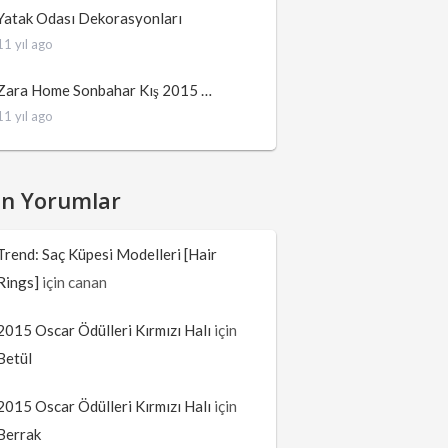
Yatak Odası Dekorasyonları
11 yıl ago
Zara Home Sonbahar Kış 2015 …
11 yıl ago
on Yorumlar
Trend: Saç Küpesi Modelleri [Hair
Rings]
için
canan
2015 Oscar Ödülleri Kırmızı Halı
için
Betül
2015 Oscar Ödülleri Kırmızı Halı
için
Berrak