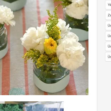
Yı
Z
Ün
Ün
Ün
Ün