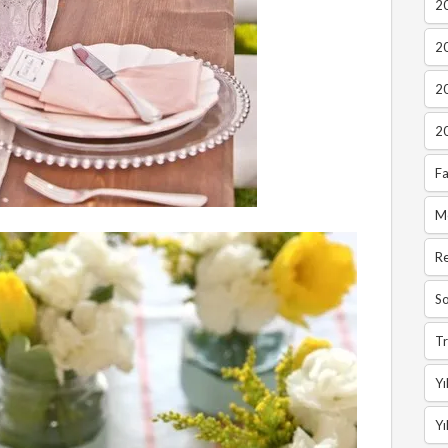
20
2
2
2
Fa
M
R
So
Tr
Yı
Yı