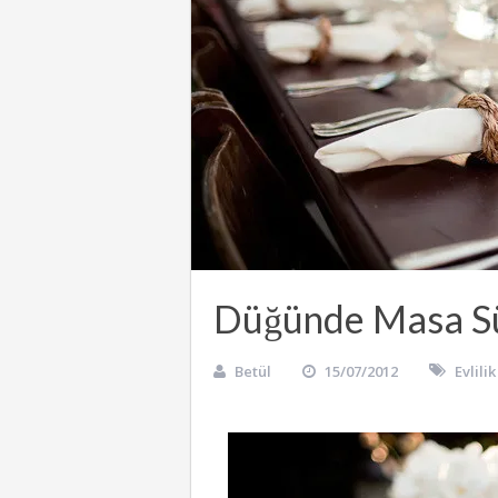
Düğünde Masa S
Betül
15/07/2012
Evlilik