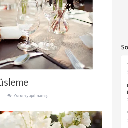
So
üsleme
Yorum yapılmamış