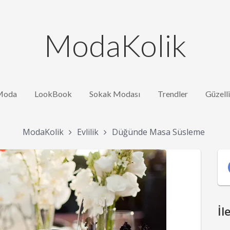
ModaKolik
Moda
LookBook
Sokak Modası
Trendler
Güzell
ModaKolik
Evlilik
Düğünde Masa Süsleme
İl