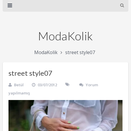
ModaKolik
ModaKolik
street style07
street style07
Betül
03/07/2012
Yorum
yapılmamış