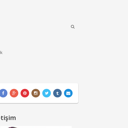
ik
etişim