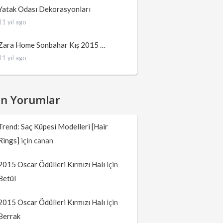
Yatak Odası Dekorasyonları
11 yıl ago
Zara Home Sonbahar Kış 2015 …
11 yıl ago
on Yorumlar
Trend: Saç Küpesi Modelleri [Hair
Rings]
için
canan
2015 Oscar Ödülleri Kırmızı Halı
için
Betül
2015 Oscar Ödülleri Kırmızı Halı
için
Berrak