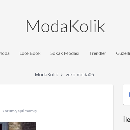
ModaKolik
Moda
LookBook
Sokak Modası
Trendler
Güzell
ModaKolik
vero moda06
Yorum yapılmamış
İl