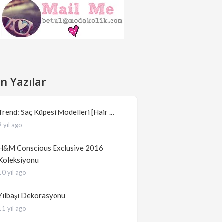
n Yazılar
Trend: Saç Küpesi Modelleri [Hair …
9 yıl ago
H&M Conscious Exclusive 2016
Koleksiyonu
10 yıl ago
Yılbaşı Dekorasyonu
11 yıl ago