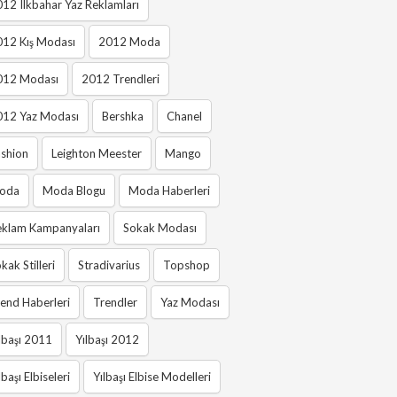
12 Ilkbahar Yaz Reklamları
012 Kış Modası
2012 Moda
012 Modası
2012 Trendleri
012 Yaz Modası
Bershka
Chanel
shion
Leighton Meester
Mango
oda
Moda Blogu
Moda Haberleri
eklam Kampanyaları
Sokak Modası
kak Stilleri
Stradivarius
Topshop
end Haberleri
Trendler
Yaz Modası
lbaşı 2011
Yılbaşı 2012
lbaşı Elbiseleri
Yılbaşı Elbise Modelleri