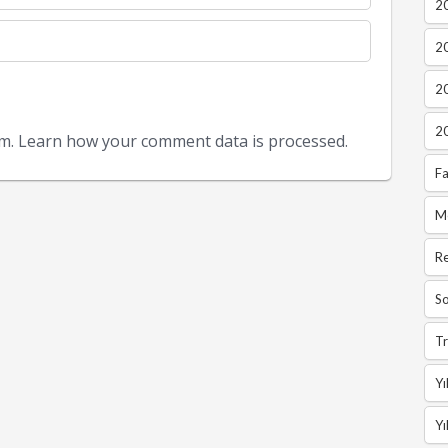
20
2
2
2
am.
Learn how your comment data is processed.
Fa
M
R
So
Tr
Yı
Yı