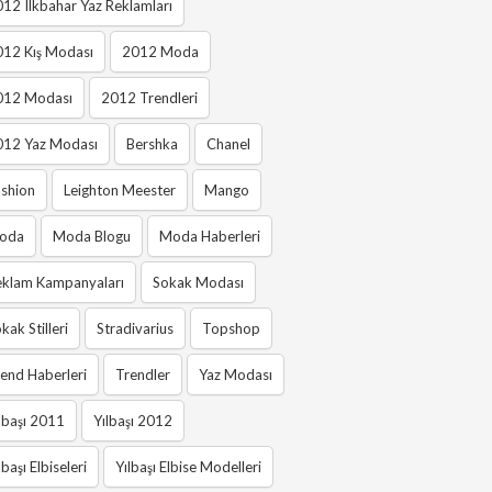
12 Ilkbahar Yaz Reklamları
012 Kış Modası
2012 Moda
012 Modası
2012 Trendleri
012 Yaz Modası
Bershka
Chanel
shion
Leighton Meester
Mango
oda
Moda Blogu
Moda Haberleri
eklam Kampanyaları
Sokak Modası
kak Stilleri
Stradivarius
Topshop
end Haberleri
Trendler
Yaz Modası
lbaşı 2011
Yılbaşı 2012
lbaşı Elbiseleri
Yılbaşı Elbise Modelleri