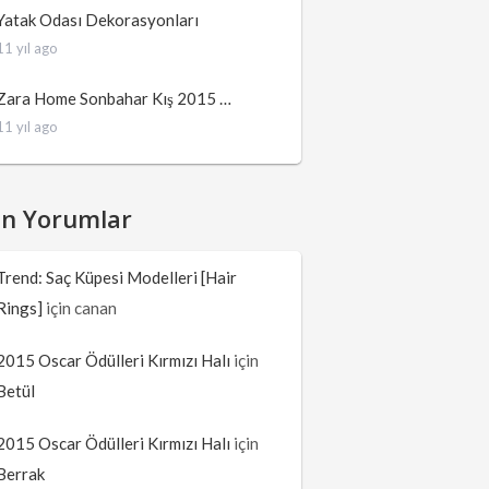
Yatak Odası Dekorasyonları
11 yıl ago
Zara Home Sonbahar Kış 2015 …
11 yıl ago
on Yorumlar
Trend: Saç Küpesi Modelleri [Hair
Rings]
için
canan
2015 Oscar Ödülleri Kırmızı Halı
için
Betül
2015 Oscar Ödülleri Kırmızı Halı
için
Berrak