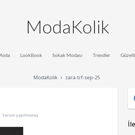
ModaKolik
Moda
LookBook
Sokak Modası
Trendler
Güzell
ModaKolik
zara-trf-sep-25
Yorum yapılmamış
İl