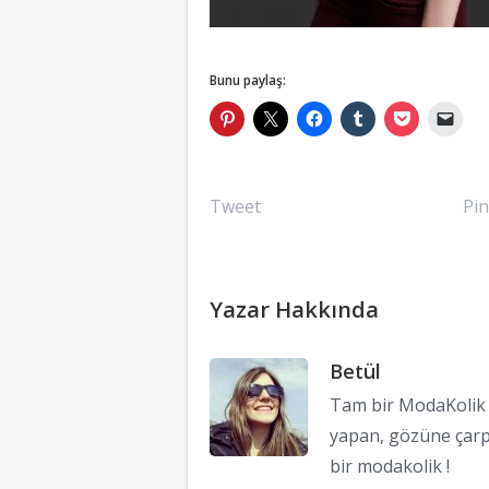
Bunu paylaş:
Tweet
Pin
Yazar Hakkında
Betül
Tam bir ModaKolik !
yapan, gözüne çarp
bir modakolik !