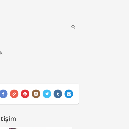
ik
etişim