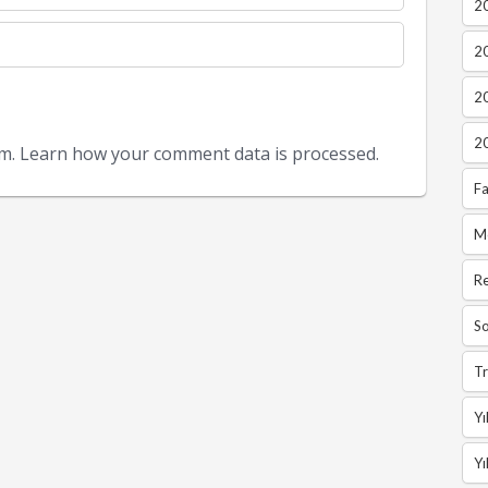
20
2
2
2
am.
Learn how your comment data is processed.
Fa
M
R
So
Tr
Yı
Yı