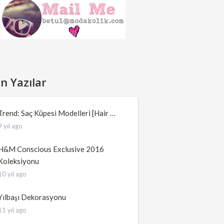
n Yazılar
Trend: Saç Küpesi Modelleri [Hair …
9 yıl ago
H&M Conscious Exclusive 2016
Koleksiyonu
10 yıl ago
Yılbaşı Dekorasyonu
11 yıl ago