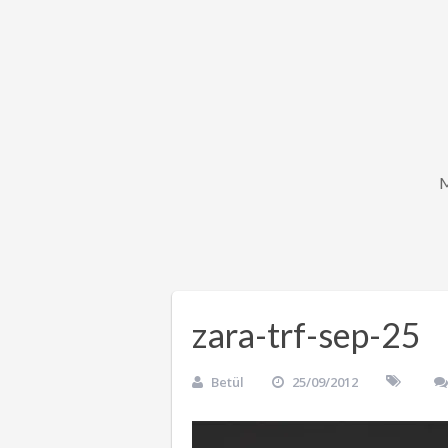
zara-trf-sep-25
Betül
25/09/2012