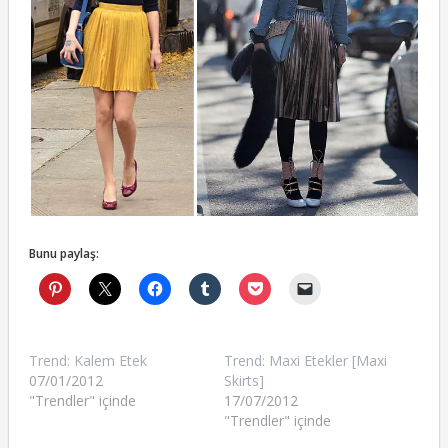
Bunu paylaş:
Trend: Kalem Etek
Trend: Maxi Etekler [Maxi
07/01/2012
Skirts]
"Trendler" içinde
17/07/2012
"Trendler" içinde