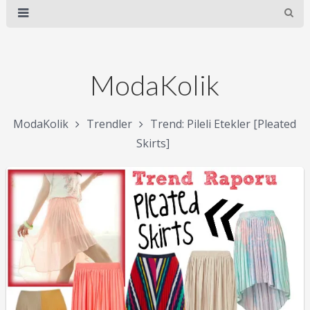
ModaKolik
ModaKolik
Trendler
Trend: Pileli Etekler [Pleated
Skirts]