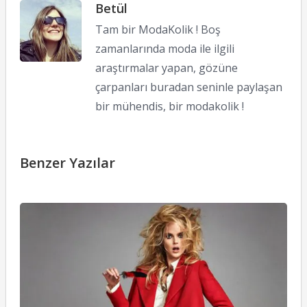
Betül
Tam bir ModaKolik ! Boş
zamanlarında moda ile ilgili
araştırmalar yapan, gözüne
çarpanları buradan seninle paylaşan
bir mühendis, bir modakolik !
Benzer Yazılar
Y
B
D
12