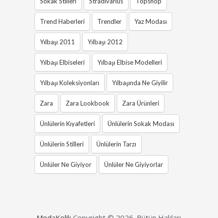
Sokak Stilleri
Stradivarius
Topshop
Trend Haberleri
Trendler
Yaz Modası
Yılbaşı 2011
Yılbaşı 2012
Yılbaşı Elbiseleri
Yılbaşı Elbise Modelleri
Yılbaşı Koleksiyonları
Yılbaşında Ne Giyilir
Zara
Zara Lookbook
Zara Ürünleri
Ünlülerin Kıyafetleri
Ünlülerin Sokak Modası
Ünlülerin Stilleri
Ünlülerin Tarzı
Ünlüler Ne Giyiyor
Ünlüler Ne Giyiyorlar
ModaKolik
Copyright © 2026.
Bütün Hakları