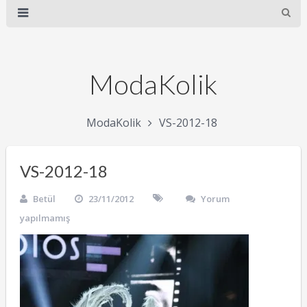
ModaKolik
ModaKolik
VS-2012-18
VS-2012-18
Betül
23/11/2012
Yorum
yapılmamış