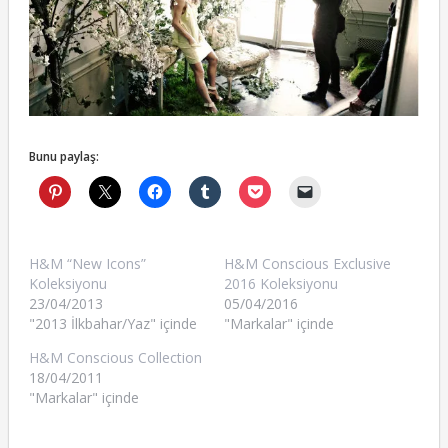
Bunu paylaş:
H&M “New Icons”
H&M Conscious Exclusive
Koleksiyonu
2016 Koleksiyonu
23/04/2013
05/04/2016
"2013 İlkbahar/Yaz" içinde
"Markalar" içinde
H&M Conscious Collection
18/04/2011
"Markalar" içinde