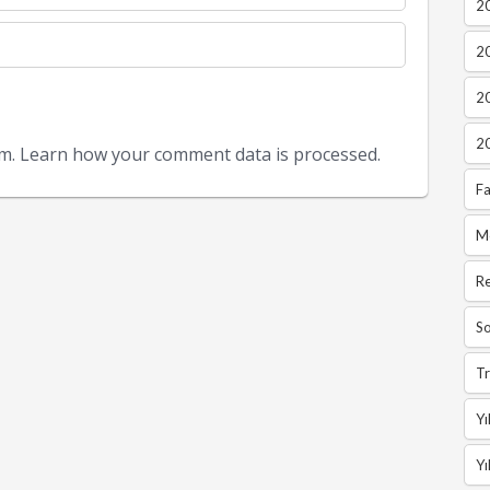
20
2
2
2
am.
Learn how your comment data is processed.
Fa
M
R
So
Tr
Yı
Yı