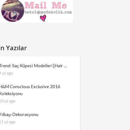
n Yazılar
Trend: Saç Küpesi Modelleri [Hair …
9 yıl ago
H&M Conscious Exclusive 2016
Koleksiyonu
10 yıl ago
Yılbaşı Dekorasyonu
11 yıl ago