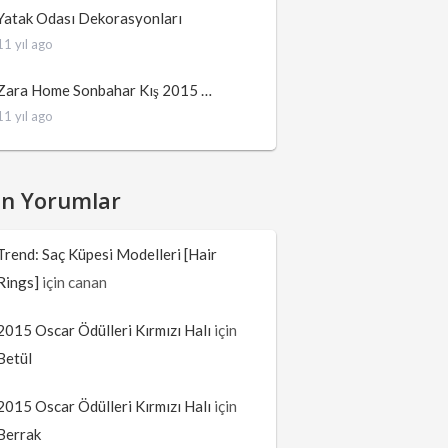
Yatak Odası Dekorasyonları
11 yıl ago
Zara Home Sonbahar Kış 2015 …
11 yıl ago
on Yorumlar
Trend: Saç Küpesi Modelleri [Hair
Rings]
için
canan
2015 Oscar Ödülleri Kırmızı Halı
için
Betül
2015 Oscar Ödülleri Kırmızı Halı
için
Berrak