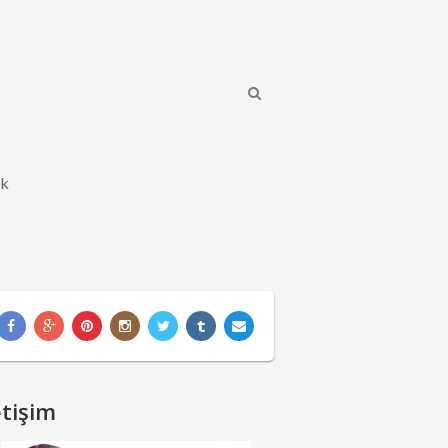
ik
etişim