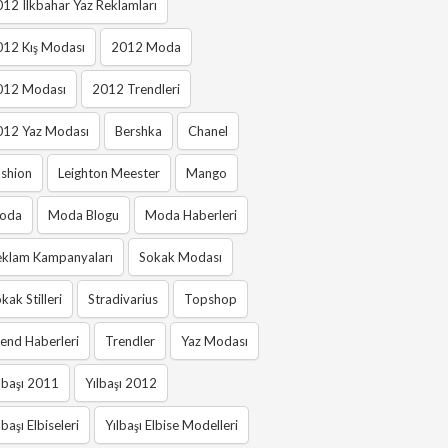
12 Ilkbahar Yaz Reklamları
012 Kış Modası
2012 Moda
012 Modası
2012 Trendleri
012 Yaz Modası
Bershka
Chanel
shion
Leighton Meester
Mango
oda
Moda Blogu
Moda Haberleri
eklam Kampanyaları
Sokak Modası
kak Stilleri
Stradivarius
Topshop
end Haberleri
Trendler
Yaz Modası
lbaşı 2011
Yılbaşı 2012
lbaşı Elbiseleri
Yılbaşı Elbise Modelleri