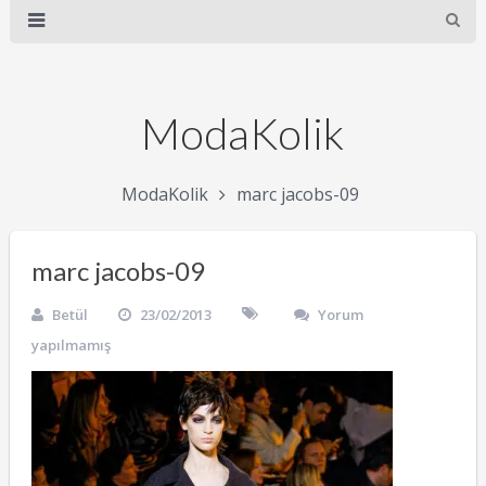
ModaKolik
ModaKolik
marc jacobs-09
marc jacobs-09
Betül
23/02/2013
Yorum
yapılmamış