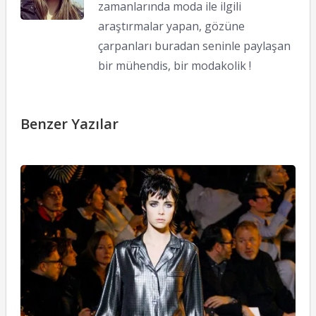
zamanlarında moda ile ilgili
araştırmalar yapan, gözüne
çarpanları buradan seninle paylaşan
bir mühendis, bir modakolik !
Benzer Yazılar
M
J
2
2
S
23