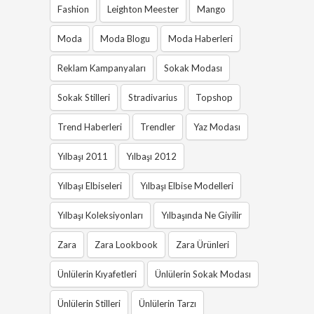
Fashion
Leighton Meester
Mango
Moda
Moda Blogu
Moda Haberleri
Reklam Kampanyaları
Sokak Modası
Sokak Stilleri
Stradivarius
Topshop
Trend Haberleri
Trendler
Yaz Modası
Yılbaşı 2011
Yılbaşı 2012
Yılbaşı Elbiseleri
Yılbaşı Elbise Modelleri
Yılbaşı Koleksiyonları
Yılbaşında Ne Giyilir
Zara
Zara Lookbook
Zara Ürünleri
Ünlülerin Kıyafetleri
Ünlülerin Sokak Modası
Ünlülerin Stilleri
Ünlülerin Tarzı