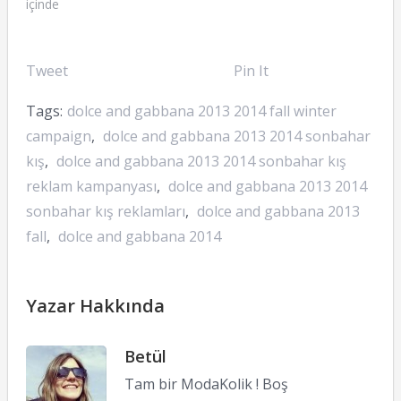
içinde
Tweet
Pin It
Tags:
dolce and gabbana 2013 2014 fall winter
campaign
,
dolce and gabbana 2013 2014 sonbahar
kış
,
dolce and gabbana 2013 2014 sonbahar kış
reklam kampanyası
,
dolce and gabbana 2013 2014
sonbahar kış reklamları
,
dolce and gabbana 2013
fall
,
dolce and gabbana 2014
Yazar Hakkında
Betül
Tam bir ModaKolik ! Boş