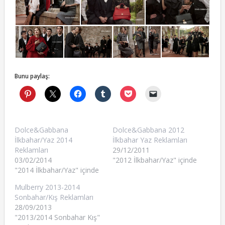
Bunu paylaş:
Dolce&Gabbana
Dolce&Gabbana 2012
İlkbahar/Yaz 2014
İlkbahar Yaz Reklamları
Reklamları
29/12/2011
03/02/2014
"2012 İlkbahar/Yaz" içinde
"2014 İlkbahar/Yaz" içinde
Mulberry 2013-2014
Sonbahar/Kış Reklamları
28/09/2013
"2013/2014 Sonbahar Kış"