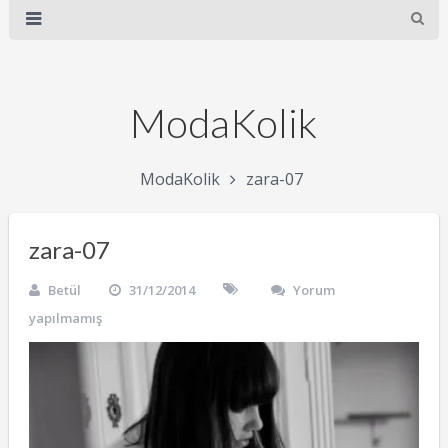
ModaKolik
ModaKolik
zara-07
zara-07
Betül
31/12/2014
Yorum
yapılmamış