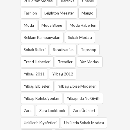
2012 Yaz Modası
Bershka
Chanel
Fashion
Leighton Meester
Mango
Moda
Moda Blogu
Moda Haberleri
Reklam Kampanyaları
Sokak Modası
Sokak Stilleri
Stradivarius
Topshop
Trend Haberleri
Trendler
Yaz Modası
Yılbaşı 2011
Yılbaşı 2012
Yılbaşı Elbiseleri
Yılbaşı Elbise Modelleri
Yılbaşı Koleksiyonları
Yılbaşında Ne Giyilir
Zara
Zara Lookbook
Zara Ürünleri
Ünlülerin Kıyafetleri
Ünlülerin Sokak Modası